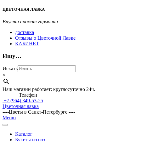
Перейти
ЦВЕТОЧНАЯ ЛАВКА
к
содержимому
Впусти аромат гармонии
доставка
Отзывы о Цветочной Лавке
КАБИНЕТ
Ищу…
Искать
×
Наш магазин работает: круглосуточно 24ч.
Телефон
+7 (964)
349-53-25
Цветочная лавка
----Цветы в Санкт-Петербурге ----
Главное
Меню
навигационное
меню
Каталог
Букеты из роз