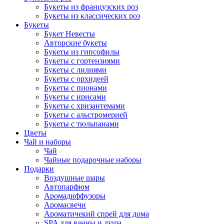
Букеты из французских роз
Букеты из классических роз
Букеты
Букет Невесты
Авторские букеты
Букеты из гипсофилы
Букеты с гортензиями
Букеты с лилиями
Букеты с орхидеей
Букеты с пионами
Букеты с ирисами
Букеты с хризантемами
Букеты с альстромерией
Букеты с тюльпанами
Цветы
Чай и наборы
Чай
Чайные подарочные наборы
Подарки
Воздушные шары
Автопарфюм
Аромадиффузоры
Аромасвечи
Ароматичекий спрей для дома
SPA для ванны и душа