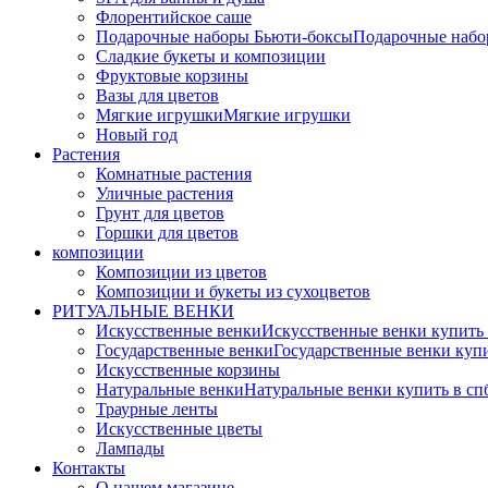
Флорентийское саше
Подарочные наборы Бьюти-боксы
Подарочные наб
Сладкие букеты и композиции
Фруктовые корзины
Вазы для цветов
Мягкие игрушки
Мягкие игрушки
Новый год
Растения
Комнатные растения
Уличные растения
Грунт для цветов
Горшки для цветов
композиции
Композиции из цветов
Композиции и букеты из сухоцветов
РИТУАЛЬНЫЕ ВЕНКИ
Искусственные венки
Искусственные венки купить
Государственные венки
Государственные венки куп
Искусственные корзины
Натуральные венки
Натуральные венки купить в сп
Траурные ленты
Искусственные цветы
Лампады
Контакты
О нашем магазине