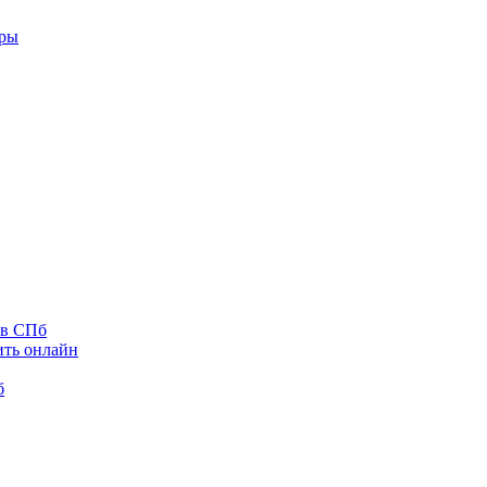
оры
 в СПб
ить онлайн
б