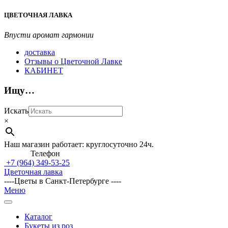
Перейти
ЦВЕТОЧНАЯ ЛАВКА
к
содержимому
Впусти аромат гармонии
доставка
Отзывы о Цветочной Лавке
КАБИНЕТ
Ищу…
Искать
×
Наш магазин работает: круглосуточно 24ч.
Телефон
+7 (964)
349-53-25
Цветочная лавка
----Цветы в Санкт-Петербурге ----
Главное
Меню
навигационное
меню
Каталог
Букеты из роз