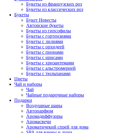
Букеты из французских роз
Букеты из классических роз
Букеты
Букет Невесты
Авторские букеты
Букеты из гипсофилы
Букеты с гортензиями
Букеты с лилиями
Букеты с орхидеей
Букеты с пионами
Букеты с ирисами
Букеты с хризантемами
Букеты с альстромерией
Букеты с тюльпанами
Цветы
Чай и наборы
Чай
Чайные подарочные наборы
Подарки
Воздушные шары
Автопарфюм
Аромадиффузоры
Аромасвечи
Ароматичекий спрей для дома
SPA для ванны и душа