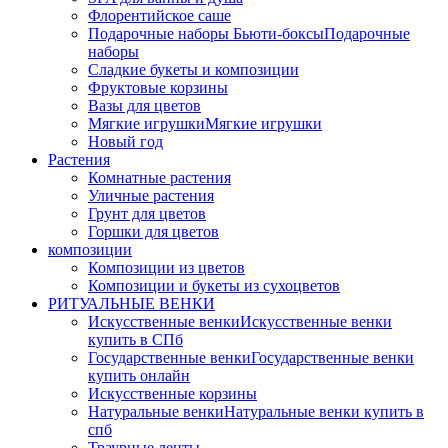
Флорентийское саше
Подарочные наборы Бьюти-боксы
Подарочные
наборы
Сладкие букеты и композиции
Фруктовые корзины
Вазы для цветов
Мягкие игрушки
Мягкие игрушки
Новый год
Растения
Комнатные растения
Уличные растения
Грунт для цветов
Горшки для цветов
композиции
Композиции из цветов
Композиции и букеты из сухоцветов
РИТУАЛЬНЫЕ ВЕНКИ
Искусственные венки
Искусственные венки
купить в СПб
Государственные венки
Государственные венки
купить онлайн
Искусственные корзины
Натуральные венки
Натуральные венки купить в
спб
Траурные ленты