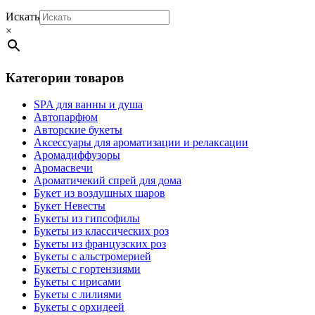
Искать
×
Категории товаров
SPA для ванны и душа
Автопарфюм
Авторские букеты
Аксессуары для ароматизации и релаксации
Аромадиффузоры
Аромасвечи
Ароматичекий спрей для дома
Букет из воздушных шаров
Букет Невесты
Букеты из гипсофилы
Букеты из классических роз
Букеты из французских роз
Букеты с альстромерией
Букеты с гортензиями
Букеты с ирисами
Букеты с лилиями
Букеты с орхидеей