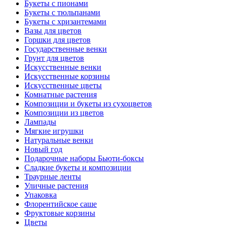
Букеты с пионами
Букеты с тюльпанами
Букеты с хризантемами
Вазы для цветов
Горшки для цветов
Государственные венки
Грунт для цветов
Искусственные венки
Искусственные корзины
Искусственные цветы
Комнатные растения
Композиции и букеты из сухоцветов
Композиции из цветов
Лампады
Мягкие игрушки
Натуральные венки
Новый год
Подарочные наборы Бьюти-боксы
Сладкие букеты и композиции
Траурные ленты
Уличные растения
Упаковка
Флорентийское саше
Фруктовые корзины
Цветы