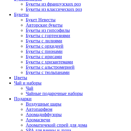
Букеты из французских роз
Букеты из классических роз
Букеты
Букет Невесты
Авторские букеты
Букеты из гипсофилы
Букеты с гортензиями
Букеты с лилиями
Букеты с орхидеей
Букеты с пионами
Букеты с ирисами
Букеты с хризантемами
Букеты с альстромерией
Букеты с тюльпанами
Цветы
Чай и наборы
Чай
Чайные подарочные наборы
Подарки
Воздушные шары
Автопарфюм
Аромадиффузоры
Аромасвечи
Ароматичекий спрей для дома
SPA для ванны и душа