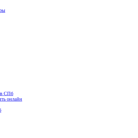
оры
 в СПб
ить онлайн
б