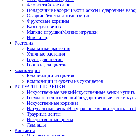
Флорентийское саше
Подарочные наборы Бьюти-боксы
Подарочные наб
Сладкие букеты и композиции
Фруктовые корзины
Вазы для цветов
Мягкие игрушки
Мягкие игрушки
Новый год
Растения
Комнатные растения
Уличные растения
Грунт для цветов
Горшки для цветов
композиции
Композиции из цветов
Композиции и букеты из сухоцветов
РИТУАЛЬНЫЕ ВЕНКИ
Искусственные венки
Искусственные венки купить
Государственные венки
Государственные венки куп
Искусственные корзины
Натуральные венки
Натуральные венки купить в сп
Траурные ленты
Искусственные цветы
Лампады
Контакты
О нашем магазине