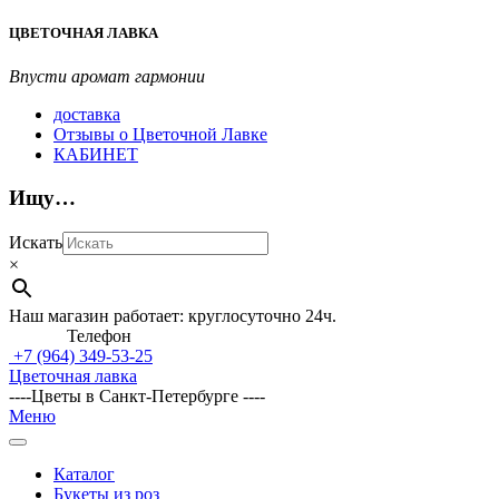
Перейти
ЦВЕТОЧНАЯ ЛАВКА
к
содержимому
Впусти аромат гармонии
доставка
Отзывы о Цветочной Лавке
КАБИНЕТ
Ищу…
Искать
×
Наш магазин работает: круглосуточно 24ч.
Телефон
+7 (964)
349-53-25
Цветочная лавка
----Цветы в Санкт-Петербурге ----
Главное
Меню
навигационное
меню
Каталог
Букеты из роз