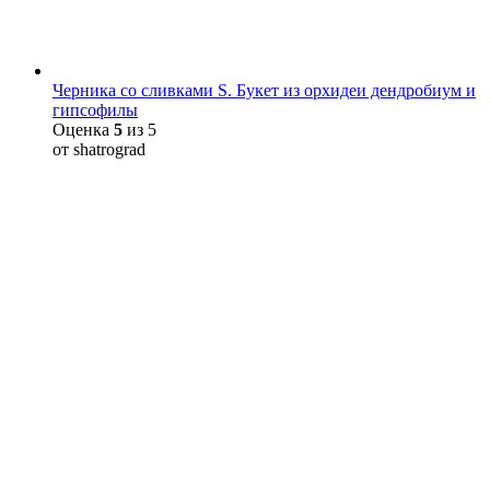
Черника со сливками S. Букет из орхидеи дендробиум и
гипсофилы
Оценка
5
из 5
от shatrograd