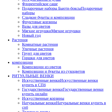
Флорентийское саше
Подарочные наборы Бьюти-боксы
Подарочные
наборы
Сладкие букеты и композиции
Фруктовые корзины
Вазы для цветов
Мягкие игрушки
Мягкие игрушки
Новый год
Растения
Комнатные растения
Уличные растения
Грунт для цветов
Горшки для цветов
композиции
Композиции из цветов
Композиции и букеты из сухоцветов
РИТУАЛЬНЫЕ ВЕНКИ
Искусственные венки
Искусственные венки
купить в СПб
Государственные венки
Государственные венки
купить онлайн
Искусственные корзины
Натуральные венки
Натуральные венки купить в
спб
Траурные ленты