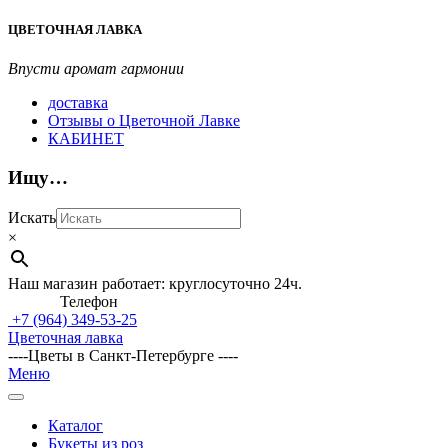
Перейти
ЦВЕТОЧНАЯ ЛАВКА
к
содержимому
Впусти аромат гармонии
доставка
Отзывы о Цветочной Лавке
КАБИНЕТ
Ищу…
Искать
×
Наш магазин работает: круглосуточно 24ч.
Телефон
+7 (964)
349-53-25
Цветочная лавка
----Цветы в Санкт-Петербурге ----
Главное
Меню
навигационное
меню
Каталог
Букеты из роз