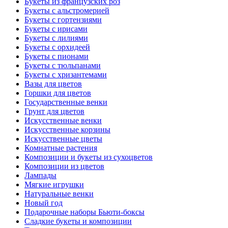
Букеты из французских роз
Букеты с альстромерией
Букеты с гортензиями
Букеты с ирисами
Букеты с лилиями
Букеты с орхидеей
Букеты с пионами
Букеты с тюльпанами
Букеты с хризантемами
Вазы для цветов
Горшки для цветов
Государственные венки
Грунт для цветов
Искусственные венки
Искусственные корзины
Искусственные цветы
Комнатные растения
Композиции и букеты из сухоцветов
Композиции из цветов
Лампады
Мягкие игрушки
Натуральные венки
Новый год
Подарочные наборы Бьюти-боксы
Сладкие букеты и композиции