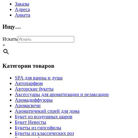
Заказы
Адреса
Анкета
Ищу…
Искать
×
Категории товаров
SPA для ванны и душа
Автопарфюм
Авторские букеты
Аксессуары для ароматизации и релаксации
Аромадиффузоры
Аромасвечи
Ароматичекий спрей для дома
Букет из воздушных шаров
Букет Невесты
Букеты из гипсофилы
Букеты из классических роз