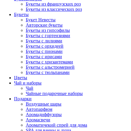
Букеты из французских роз
Букеты из классических роз
Букеты
Букет Невесты
Авторские букеты
Букеты из гипсофилы
Букеты с гортензиями
Букеты с лилиями
Букеты с орхидеей
Букеты с пионами
Букеты с ирисами
Букеты с хризантемами
Букеты с альстромерией
Букеты с тюльпанами
Цветы
Чай и наборы
Чай
Чайные подарочные наборы
Подарки
Воздушные шары
Автопарфюм
Аромадиффузоры
Аромасвечи
Ароматичекий спрей для дома
SPA для ванны и душа