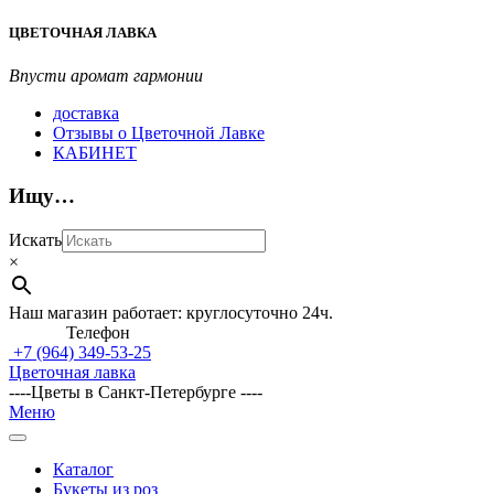
Перейти
ЦВЕТОЧНАЯ ЛАВКА
к
содержимому
Впусти аромат гармонии
доставка
Отзывы о Цветочной Лавке
КАБИНЕТ
Ищу…
Искать
×
Наш магазин работает: круглосуточно 24ч.
Телефон
+7 (964)
349-53-25
Цветочная лавка
----Цветы в Санкт-Петербурге ----
Главное
Меню
навигационное
меню
Каталог
Букеты из роз