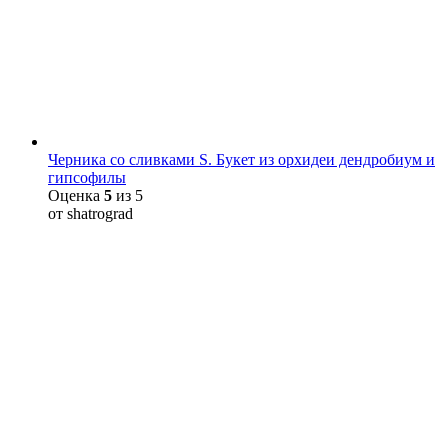
Черника со сливками S. Букет из орхидеи дендробиум и
гипсофилы
Оценка
5
из 5
от shatrograd