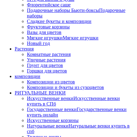
Флорентийское саше
Подарочные наборы Бьюти-боксы
Подарочные
наборы
Сладкие букеты и композиции
Фруктовые корзины
Вазы для цветов
Мягкие игрушки
Мягкие игрушки
Новый год
Растения
Комнатные растения
Уличные растения
Грунт для цветов
Горшки для цветов
композиции
Композиции из цветов
Композиции и букеты из сухоцветов
РИТУАЛЬНЫЕ ВЕНКИ
Искусственные венки
Искусственные венки
купить в СПб
Государственные венки
Государственные венки
купить онлайн
Искусственные корзины
Натуральные венки
Натуральные венки купить в
спб
Траурные ленты