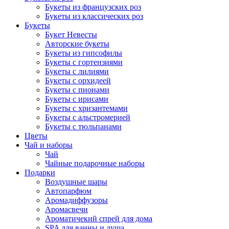
Букеты из французских роз
Букеты из классических роз
Букеты
Букет Невесты
Авторские букеты
Букеты из гипсофилы
Букеты с гортензиями
Букеты с лилиями
Букеты с орхидеей
Букеты с пионами
Букеты с ирисами
Букеты с хризантемами
Букеты с альстромерией
Букеты с тюльпанами
Цветы
Чай и наборы
Чай
Чайные подарочные наборы
Подарки
Воздушные шары
Автопарфюм
Аромадиффузоры
Аромасвечи
Ароматичекий спрей для дома
SPA для ванны и душа