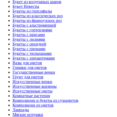
Букет из воздушных шаров
Букет Невесты
Букеты из гипсофилы
Букеты из классических роз
Букеты из французских роз
Букеты с альстромерией
Букеты с гортензиями
Букеты с ирисами
Букеты с лилиями
Букеты с орхидеей
Букеты с пионами
Букеты с тюльпанами
Букеты с хризантемами
Вазы для цветов
Горшки для цветов
Государственные венки
Грунт для цветов
Искусственные венки
Искусственные корзины
Искусственные цветы
Комнатные растения
Композиции и букеты из сухоцветов
Композиции из цветов
Лампады
Мягкие игрушки