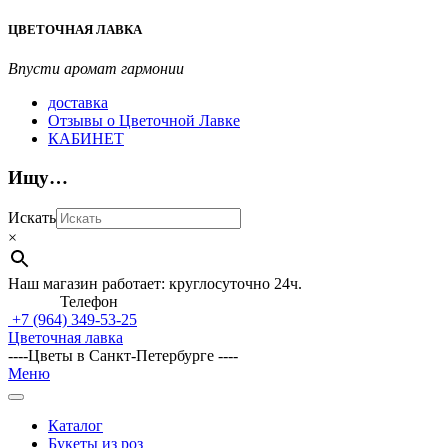
Перейти
ЦВЕТОЧНАЯ ЛАВКА
к
содержимому
Впусти аромат гармонии
доставка
Отзывы о Цветочной Лавке
КАБИНЕТ
Ищу…
Искать
×
Наш магазин работает: круглосуточно 24ч.
Телефон
+7 (964)
349-53-25
Цветочная лавка
----Цветы в Санкт-Петербурге ----
Главное
Меню
навигационное
меню
Каталог
Букеты из роз