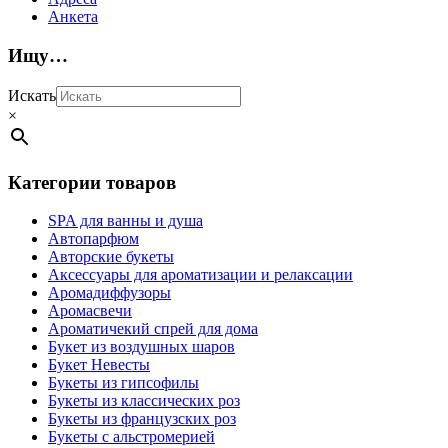
Анкета
Ищу…
Искать
×
Категории товаров
SPA для ванны и душа
Автопарфюм
Авторские букеты
Аксессуары для ароматизации и релаксации
Аромадиффузоры
Аромасвечи
Ароматичекий спрей для дома
Букет из воздушных шаров
Букет Невесты
Букеты из гипсофилы
Букеты из классических роз
Букеты из французских роз
Букеты с альстромерией