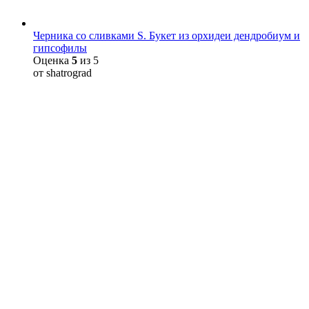
Черника со сливками S. Букет из орхидеи дендробиум и
гипсофилы
Оценка
5
из 5
от shatrograd