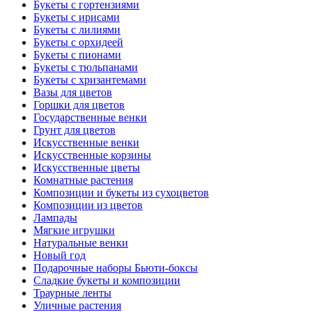
Букеты с гортензиями
Букеты с ирисами
Букеты с лилиями
Букеты с орхидеей
Букеты с пионами
Букеты с тюльпанами
Букеты с хризантемами
Вазы для цветов
Горшки для цветов
Государственные венки
Грунт для цветов
Искусственные венки
Искусственные корзины
Искусственные цветы
Комнатные растения
Композиции и букеты из сухоцветов
Композиции из цветов
Лампады
Мягкие игрушки
Натуральные венки
Новый год
Подарочные наборы Бьюти-боксы
Сладкие букеты и композиции
Траурные ленты
Уличные растения