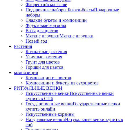
Флорентийское саше
Подарочные наборы Бьюти-боксы
Подарочные
наборы
Сладкие букеты и композиции
Фруктовые корзины
Вазы для цветов
Мягкие игрушки
Мягкие игрушки
Новый год
Растения
Комнатные растения
Уличные растения
Грунт для цветов
Горшки для цветов
композиции
Композиции из цветов
Композиции и букеты из сухоцветов
РИТУАЛЬНЫЕ ВЕНКИ
Искусственные венки
Искусственные венки
купить в СПб
Государственные венки
Государственные венки
купить онлайн
Искусственные корзины
Натуральные венки
Натуральные венки купить в
спб
Траурные ленты