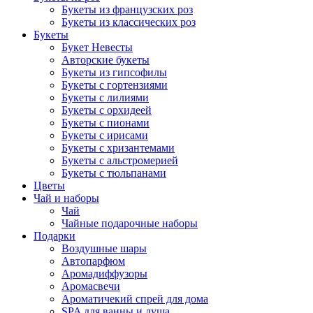
Букеты из французских роз
Букеты из классических роз
Букеты
Букет Невесты
Авторские букеты
Букеты из гипсофилы
Букеты с гортензиями
Букеты с лилиями
Букеты с орхидеей
Букеты с пионами
Букеты с ирисами
Букеты с хризантемами
Букеты с альстромерией
Букеты с тюльпанами
Цветы
Чай и наборы
Чай
Чайные подарочные наборы
Подарки
Воздушные шары
Автопарфюм
Аромадиффузоры
Аромасвечи
Ароматичекий спрей для дома
SPA для ванны и душа