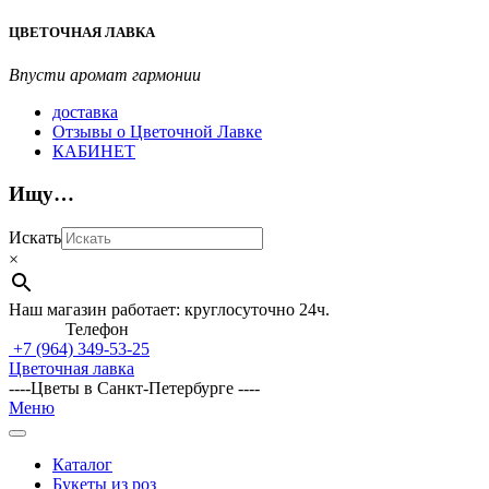
Перейти
ЦВЕТОЧНАЯ ЛАВКА
к
содержимому
Впусти аромат гармонии
доставка
Отзывы о Цветочной Лавке
КАБИНЕТ
Ищу…
Искать
×
Наш магазин работает: круглосуточно 24ч.
Телефон
+7 (964)
349-53-25
Цветочная лавка
----Цветы в Санкт-Петербурге ----
Главное
Меню
навигационное
меню
Каталог
Букеты из роз