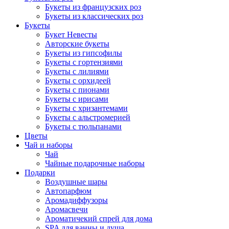
Букеты из французских роз
Букеты из классических роз
Букеты
Букет Невесты
Авторские букеты
Букеты из гипсофилы
Букеты с гортензиями
Букеты с лилиями
Букеты с орхидеей
Букеты с пионами
Букеты с ирисами
Букеты с хризантемами
Букеты с альстромерией
Букеты с тюльпанами
Цветы
Чай и наборы
Чай
Чайные подарочные наборы
Подарки
Воздушные шары
Автопарфюм
Аромадиффузоры
Аромасвечи
Ароматичекий спрей для дома
SPA для ванны и душа