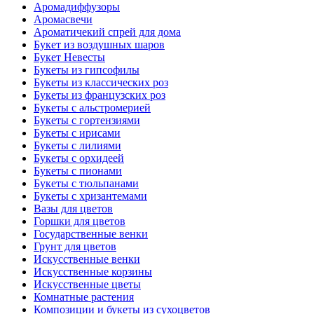
Аромадиффузоры
Аромасвечи
Ароматичекий спрей для дома
Букет из воздушных шаров
Букет Невесты
Букеты из гипсофилы
Букеты из классических роз
Букеты из французских роз
Букеты с альстромерией
Букеты с гортензиями
Букеты с ирисами
Букеты с лилиями
Букеты с орхидеей
Букеты с пионами
Букеты с тюльпанами
Букеты с хризантемами
Вазы для цветов
Горшки для цветов
Государственные венки
Грунт для цветов
Искусственные венки
Искусственные корзины
Искусственные цветы
Комнатные растения
Композиции и букеты из сухоцветов