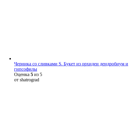
Черника со сливками S. Букет из орхидеи дендробиум и
гипсофилы
Оценка
5
из 5
от shatrograd