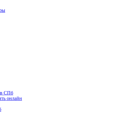
оры
 в СПб
ить онлайн
б