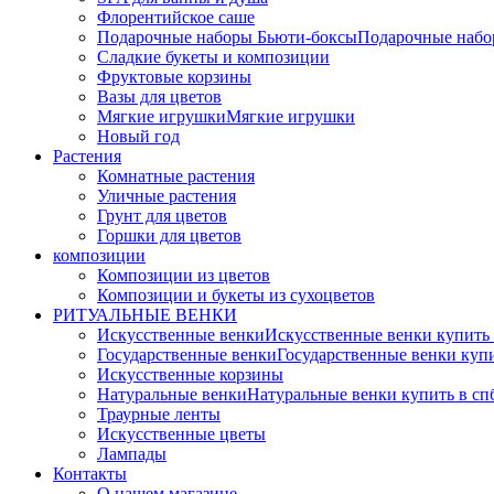
Флорентийское саше
Подарочные наборы Бьюти-боксы
Подарочные наб
Сладкие букеты и композиции
Фруктовые корзины
Вазы для цветов
Мягкие игрушки
Мягкие игрушки
Новый год
Растения
Комнатные растения
Уличные растения
Грунт для цветов
Горшки для цветов
композиции
Композиции из цветов
Композиции и букеты из сухоцветов
РИТУАЛЬНЫЕ ВЕНКИ
Искусственные венки
Искусственные венки купить
Государственные венки
Государственные венки куп
Искусственные корзины
Натуральные венки
Натуральные венки купить в сп
Траурные ленты
Искусственные цветы
Лампады
Контакты
О нашем магазине