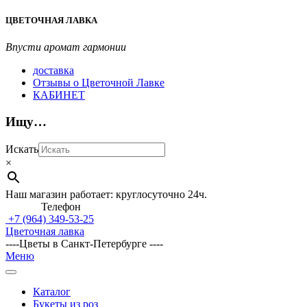
Перейти
ЦВЕТОЧНАЯ ЛАВКА
к
содержимому
Впусти аромат гармонии
доставка
Отзывы о Цветочной Лавке
КАБИНЕТ
Ищу…
Искать
×
Наш магазин работает: круглосуточно 24ч.
Телефон
+7 (964)
349-53-25
Цветочная лавка
----Цветы в Санкт-Петербурге ----
Главное
Меню
навигационное
меню
Каталог
Букеты из роз