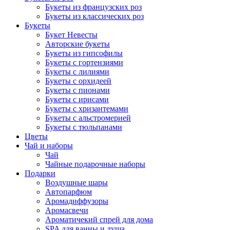
Букеты из французских роз
Букеты из классических роз
Букеты
Букет Невесты
Авторские букеты
Букеты из гипсофилы
Букеты с гортензиями
Букеты с лилиями
Букеты с орхидеей
Букеты с пионами
Букеты с ирисами
Букеты с хризантемами
Букеты с альстромерией
Букеты с тюльпанами
Цветы
Чай и наборы
Чай
Чайные подарочные наборы
Подарки
Воздушные шары
Автопарфюм
Аромадиффузоры
Аромасвечи
Ароматичекий спрей для дома
SPA для ванны и душа