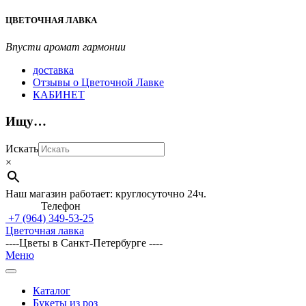
Перейти
ЦВЕТОЧНАЯ ЛАВКА
к
содержимому
Впусти аромат гармонии
доставка
Отзывы о Цветочной Лавке
КАБИНЕТ
Ищу…
Искать
×
Наш магазин работает: круглосуточно 24ч.
Телефон
+7 (964)
349-53-25
Цветочная лавка
----Цветы в Санкт-Петербурге ----
Главное
Меню
навигационное
меню
Каталог
Букеты из роз