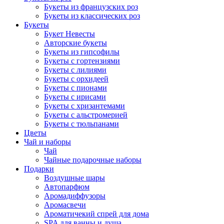
Букеты из французских роз
Букеты из классических роз
Букеты
Букет Невесты
Авторские букеты
Букеты из гипсофилы
Букеты с гортензиями
Букеты с лилиями
Букеты с орхидеей
Букеты с пионами
Букеты с ирисами
Букеты с хризантемами
Букеты с альстромерией
Букеты с тюльпанами
Цветы
Чай и наборы
Чай
Чайные подарочные наборы
Подарки
Воздушные шары
Автопарфюм
Аромадиффузоры
Аромасвечи
Ароматичекий спрей для дома
SPA для ванны и душа