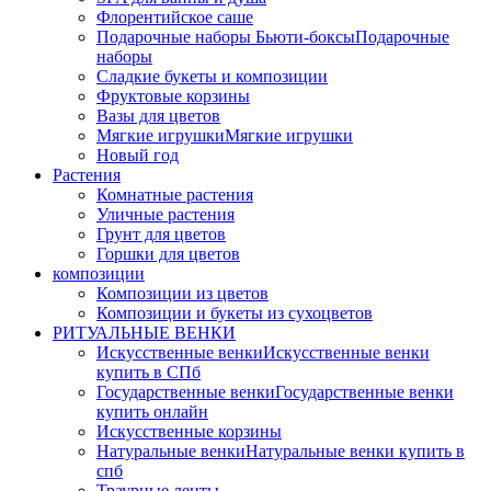
Флорентийское саше
Подарочные наборы Бьюти-боксы
Подарочные
наборы
Сладкие букеты и композиции
Фруктовые корзины
Вазы для цветов
Мягкие игрушки
Мягкие игрушки
Новый год
Растения
Комнатные растения
Уличные растения
Грунт для цветов
Горшки для цветов
композиции
Композиции из цветов
Композиции и букеты из сухоцветов
РИТУАЛЬНЫЕ ВЕНКИ
Искусственные венки
Искусственные венки
купить в СПб
Государственные венки
Государственные венки
купить онлайн
Искусственные корзины
Натуральные венки
Натуральные венки купить в
спб
Траурные ленты