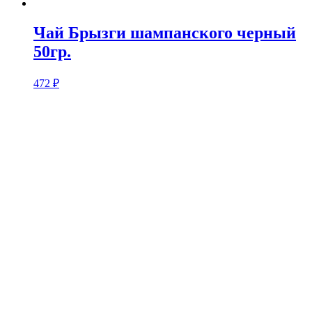
Чай Брызги шампанского черный
50гр.
472
₽