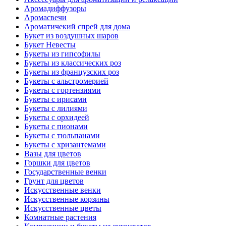
Аромадиффузоры
Аромасвечи
Ароматичекий спрей для дома
Букет из воздушных шаров
Букет Невесты
Букеты из гипсофилы
Букеты из классических роз
Букеты из французских роз
Букеты с альстромерией
Букеты с гортензиями
Букеты с ирисами
Букеты с лилиями
Букеты с орхидеей
Букеты с пионами
Букеты с тюльпанами
Букеты с хризантемами
Вазы для цветов
Горшки для цветов
Государственные венки
Грунт для цветов
Искусственные венки
Искусственные корзины
Искусственные цветы
Комнатные растения