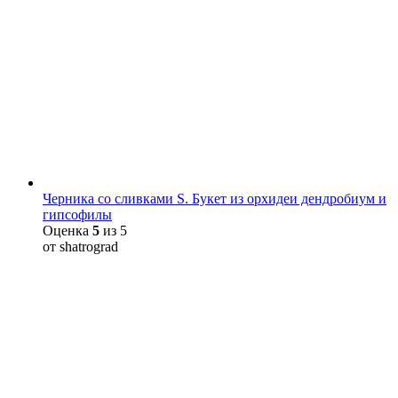
Черника со сливками S. Букет из орхидеи дендробиум и
гипсофилы
Оценка
5
из 5
от shatrograd