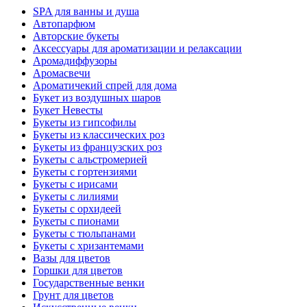
SPA для ванны и душа
Автопарфюм
Авторские букеты
Аксессуары для ароматизации и релаксации
Аромадиффузоры
Аромасвечи
Ароматичекий спрей для дома
Букет из воздушных шаров
Букет Невесты
Букеты из гипсофилы
Букеты из классических роз
Букеты из французских роз
Букеты с альстромерией
Букеты с гортензиями
Букеты с ирисами
Букеты с лилиями
Букеты с орхидеей
Букеты с пионами
Букеты с тюльпанами
Букеты с хризантемами
Вазы для цветов
Горшки для цветов
Государственные венки
Грунт для цветов