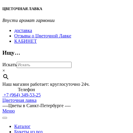
Перейти
ЦВЕТОЧНАЯ ЛАВКА
к
содержимому
Впусти аромат гармонии
доставка
Отзывы о Цветочной Лавке
КАБИНЕТ
Ищу…
Искать
×
Наш магазин работает: круглосуточно 24ч.
Телефон
+7 (964)
349-53-25
Цветочная лавка
----Цветы в Санкт-Петербурге ----
Главное
Меню
навигационное
меню
Каталог
Букеты из роз