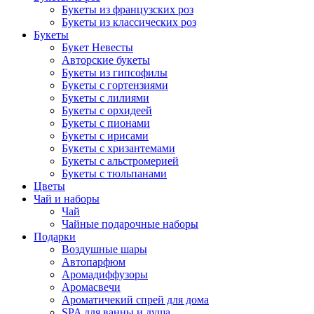
Букеты из французских роз
Букеты из классических роз
Букеты
Букет Невесты
Авторские букеты
Букеты из гипсофилы
Букеты с гортензиями
Букеты с лилиями
Букеты с орхидеей
Букеты с пионами
Букеты с ирисами
Букеты с хризантемами
Букеты с альстромерией
Букеты с тюльпанами
Цветы
Чай и наборы
Чай
Чайные подарочные наборы
Подарки
Воздушные шары
Автопарфюм
Аромадиффузоры
Аромасвечи
Ароматичекий спрей для дома
SPA для ванны и душа