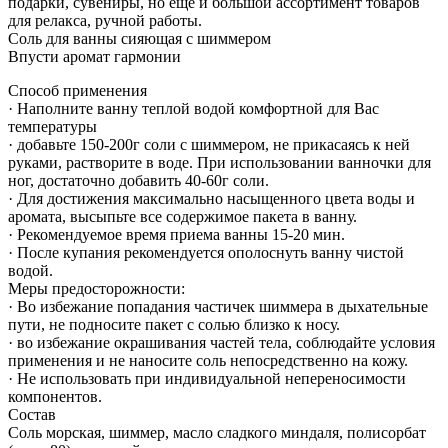
подарки, сувениры, но ещё и большой ассортимент товаров
для релакса, ручной работы.
Соль для ванны сияющая с шиммером
Впусти аромат гармонии
Способ применения
· Наполните ванну теплой водой комфортной для Вас
температуры
· добавьте 150-200г соли с шиммером, не прикасаясь к ней
руками, растворите в воде. При использовании ванночки для
ног, достаточно добавить 40-60г соли.
· Для достижения максимально насыщенного цвета воды и
аромата, высыпьте все содержимое пакета в ванну.
· Рекомендуемое время приема ванны 15-20 мин.
· После купания рекомендуется ополоснуть ванну чистой
водой.
Меры предосторожности:
· Во избежание попадания частичек шиммера в дыхательные
пути, не подносите пакет с солью близко к носу.
· во избежание окрашивания частей тела, соблюдайте условия
применения и не наносите соль непосредственно на кожу.
· Не использовать при индивидуальной непереносимости
компонентов.
Состав
Соль морская, шиммер, масло сладкого миндаля, полисорбат