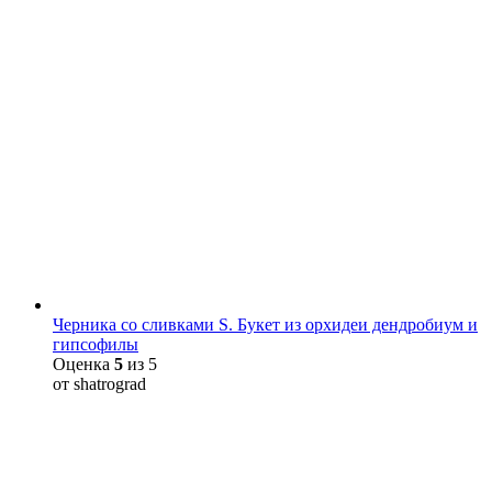
Черника со сливками S. Букет из орхидеи дендробиум и
гипсофилы
Оценка
5
из 5
от shatrograd