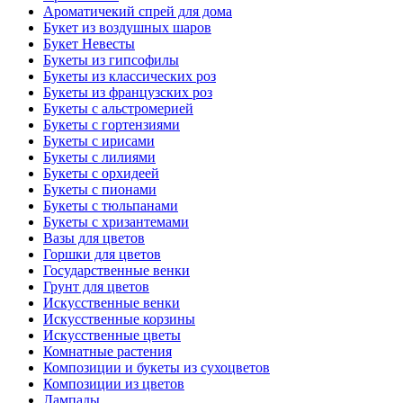
Ароматичекий спрей для дома
Букет из воздушных шаров
Букет Невесты
Букеты из гипсофилы
Букеты из классических роз
Букеты из французских роз
Букеты с альстромерией
Букеты с гортензиями
Букеты с ирисами
Букеты с лилиями
Букеты с орхидеей
Букеты с пионами
Букеты с тюльпанами
Букеты с хризантемами
Вазы для цветов
Горшки для цветов
Государственные венки
Грунт для цветов
Искусственные венки
Искусственные корзины
Искусственные цветы
Комнатные растения
Композиции и букеты из сухоцветов
Композиции из цветов
Лампады