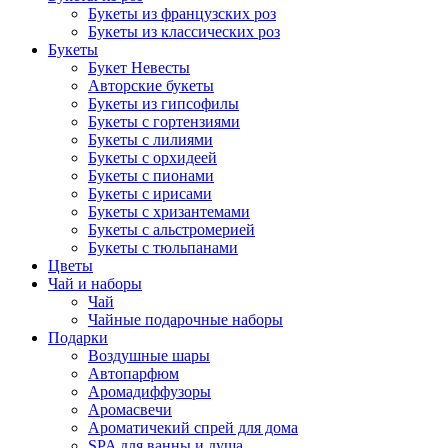
Букеты из французских роз
Букеты из классических роз
Букеты
Букет Невесты
Авторские букеты
Букеты из гипсофилы
Букеты с гортензиями
Букеты с лилиями
Букеты с орхидеей
Букеты с пионами
Букеты с ирисами
Букеты с хризантемами
Букеты с альстромерией
Букеты с тюльпанами
Цветы
Чай и наборы
Чай
Чайные подарочные наборы
Подарки
Воздушные шары
Автопарфюм
Аромадиффузоры
Аромасвечи
Ароматичекий спрей для дома
SPA для ванны и душа