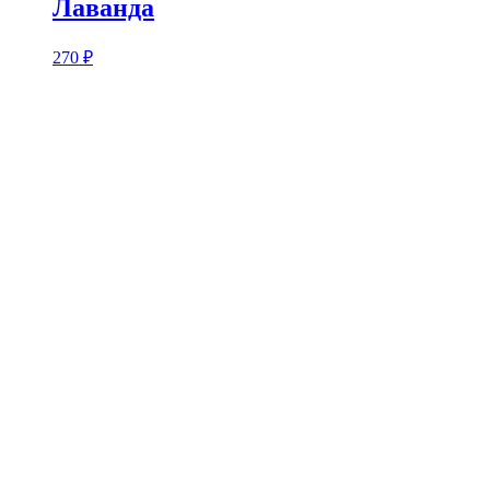
Лаванда
270
₽