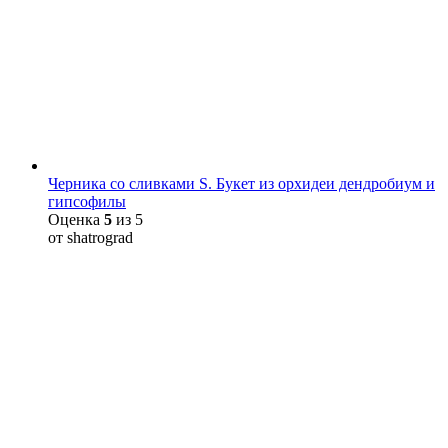
Черника со сливками S. Букет из орхидеи дендробиум и
гипсофилы
Оценка
5
из 5
от shatrograd