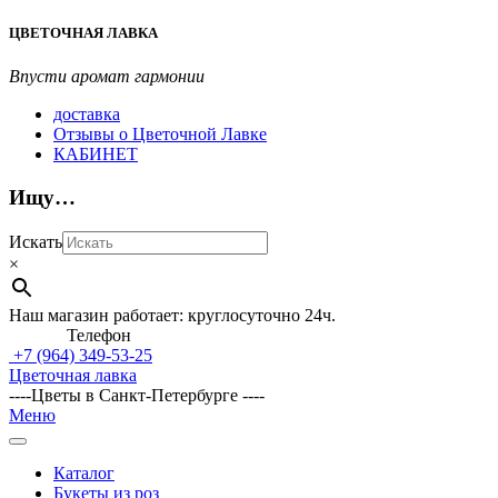
Перейти
ЦВЕТОЧНАЯ ЛАВКА
к
содержимому
Впусти аромат гармонии
доставка
Отзывы о Цветочной Лавке
КАБИНЕТ
Ищу…
Искать
×
Наш магазин работает: круглосуточно 24ч.
Телефон
+7 (964)
349-53-25
Цветочная лавка
----Цветы в Санкт-Петербурге ----
Главное
Меню
навигационное
меню
Каталог
Букеты из роз