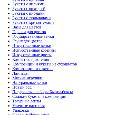
Букеты с лилиями
Букеты с орхидеей
Букеты с пионами
Букеты с тюльпанами
Букеты с хризантемами
Вазы для цветов
Горшки для цветов
Государственные венки
Грунт для цветов
Искусственные венки
Искусственные корзины
Искусственные цветы
Комнатные растения
Композиции и букеты из сухоцветов
Композиции из цветов
Лампады
Мягкие игрушки
Натуральные венки
Новый год
Подарочные наборы Бьюти-боксы
Сладкие букеты и композиции
Траурные ленты
Уличные растения
Упаковка
Флорентийское саше