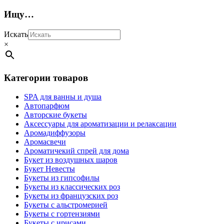
Ищу…
Искать
×
Категории товаров
SPA для ванны и душа
Автопарфюм
Авторские букеты
Аксессуары для ароматизации и релаксации
Аромадиффузоры
Аромасвечи
Ароматичекий спрей для дома
Букет из воздушных шаров
Букет Невесты
Букеты из гипсофилы
Букеты из классических роз
Букеты из французских роз
Букеты с альстромерией
Букеты с гортензиями
Букеты с ирисами