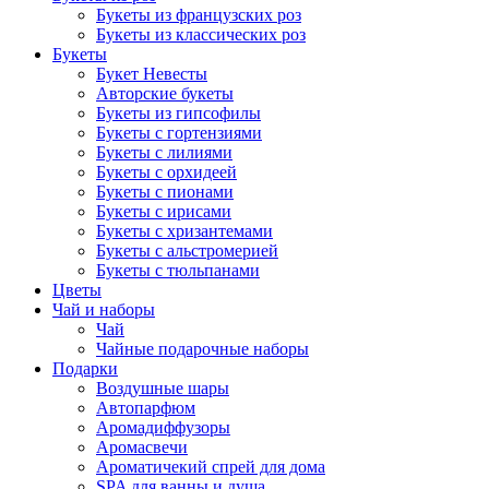
Букеты из французских роз
Букеты из классических роз
Букеты
Букет Невесты
Авторские букеты
Букеты из гипсофилы
Букеты с гортензиями
Букеты с лилиями
Букеты с орхидеей
Букеты с пионами
Букеты с ирисами
Букеты с хризантемами
Букеты с альстромерией
Букеты с тюльпанами
Цветы
Чай и наборы
Чай
Чайные подарочные наборы
Подарки
Воздушные шары
Автопарфюм
Аромадиффузоры
Аромасвечи
Ароматичекий спрей для дома
SPA для ванны и душа