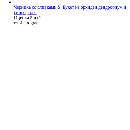
Черника со сливками S. Букет из орхидеи дендробиум и
гипсофилы
Оценка
5
из 5
от shatrograd