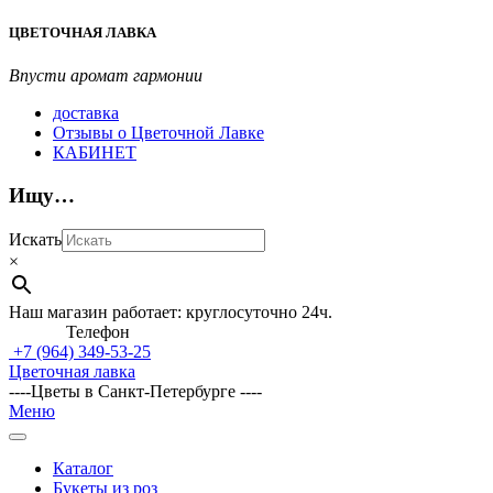
Перейти
ЦВЕТОЧНАЯ ЛАВКА
к
содержимому
Впусти аромат гармонии
доставка
Отзывы о Цветочной Лавке
КАБИНЕТ
Ищу…
Искать
×
Наш магазин работает: круглосуточно 24ч.
Телефон
+7 (964)
349-53-25
Цветочная лавка
----Цветы в Санкт-Петербурге ----
Главное
Меню
навигационное
меню
Каталог
Букеты из роз