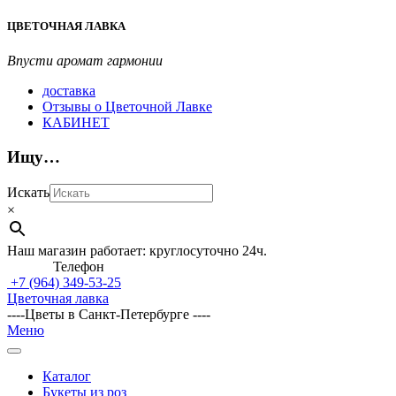
Перейти
ЦВЕТОЧНАЯ ЛАВКА
к
содержимому
Впусти аромат гармонии
доставка
Отзывы о Цветочной Лавке
КАБИНЕТ
Ищу…
Искать
×
Наш магазин работает: круглосуточно 24ч.
Телефон
+7 (964)
349-53-25
Цветочная лавка
----Цветы в Санкт-Петербурге ----
Главное
Меню
навигационное
меню
Каталог
Букеты из роз