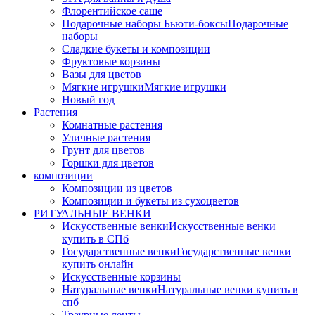
Флорентийское саше
Подарочные наборы Бьюти-боксы
Подарочные
наборы
Сладкие букеты и композиции
Фруктовые корзины
Вазы для цветов
Мягкие игрушки
Мягкие игрушки
Новый год
Растения
Комнатные растения
Уличные растения
Грунт для цветов
Горшки для цветов
композиции
Композиции из цветов
Композиции и букеты из сухоцветов
РИТУАЛЬНЫЕ ВЕНКИ
Искусственные венки
Искусственные венки
купить в СПб
Государственные венки
Государственные венки
купить онлайн
Искусственные корзины
Натуральные венки
Натуральные венки купить в
спб
Траурные ленты