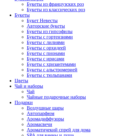
Букеты из французских роз
Букеты из классических роз
Букеты
Букет Невесты
Авторские букеты
Букеты из гипсофилы
Букеты с гортензиями
Букеты с лилиями
Букеты с орхидеей
Букеты с пионами
Букеты с ирисами
Букеты с хризантемами
Букеты с альстромерией
Букеты с тюльпанами
Цветы
Чай и наборы
Чай
Чайные подарочные наборы
Подарки
Воздушные шары
Автопарфюм
Аромадиффузоры
Аромасвечи
Ароматичекий спрей для дома
SPA для ванны и душа