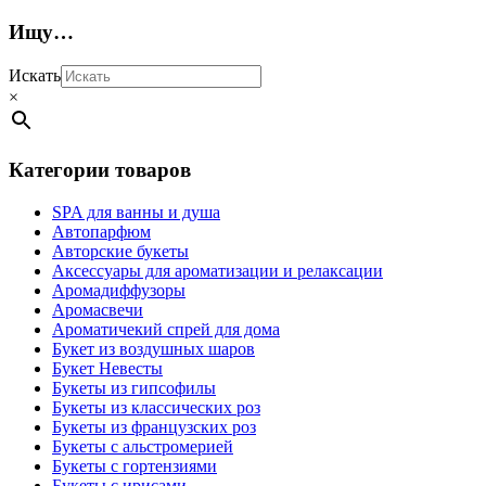
Ищу…
Искать
×
Категории товаров
SPA для ванны и душа
Автопарфюм
Авторские букеты
Аксессуары для ароматизации и релаксации
Аромадиффузоры
Аромасвечи
Ароматичекий спрей для дома
Букет из воздушных шаров
Букет Невесты
Букеты из гипсофилы
Букеты из классических роз
Букеты из французских роз
Букеты с альстромерией
Букеты с гортензиями
Букеты с ирисами