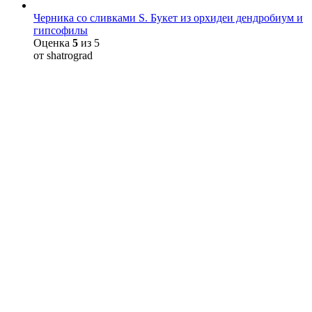
Черника со сливками S. Букет из орхидеи дендробиум и
гипсофилы
Оценка
5
из 5
от shatrograd