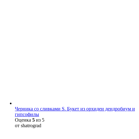
Черника со сливками S. Букет из орхидеи дендробиум и
гипсофилы
Оценка
5
из 5
от shatrograd