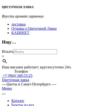
Перейти
ЦВЕТОЧНАЯ ЛАВКА
к
содержимому
Впусти аромат гармонии
доставка
Отзывы о Цветочной Лавке
КАБИНЕТ
Ищу…
Искать
×
Наш магазин работает: круглосуточно 24ч.
Телефон
+7 (964)
349-53-25
Цветочная лавка
----Цветы в Санкт-Петербурге ----
Главное
Меню
навигационное
меню
Каталог
Букеты из роз