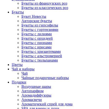
Букеты из французских роз
Букеты из классических роз
Букеты
Букет Невесты
Авторские букеты
Букеты из гипсофилы
Букеты с гортензиями
Букеты с лилиями
Букеты с орхидеей
Букеты с пионами
Букеты с ирисами
Букеты с хризантемами
Букеты с альстромерией
Букеты с тюльпанами
Цветы
Чай и наборы
Чай
Чайные подарочные наборы
Подарки
Воздушные шары
Автопарфюм
Аромадиффузоры
Аромасвечи
Ароматичекий спрей для дома
SPA для ванны и душа