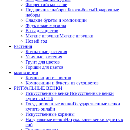
Флорентийское саше
Подарочные наборы Бьюти-боксы
Подарочные
наборы
Сладкие букеты и композиции
Фруктовые корзины
Вазы для цветов
Мягкие игрушки
Мягкие игрушки
Новый год
Растения
Комнатные растения
Уличные растения
Грунт для цветов
Горшки для цветов
композиции
Композиции из цветов
Композиции и букеты из сухоцветов
РИТУАЛЬНЫЕ ВЕНКИ
Искусственные венки
Искусственные венки
купить в СПб
Государственные венки
Государственные венки
купить онлайн
Искусственные корзины
Натуральные венки
Натуральные венки купить в
спб
Траурные ленты