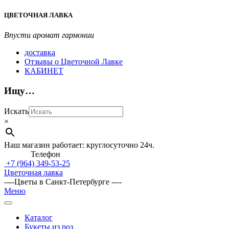
Перейти
ЦВЕТОЧНАЯ ЛАВКА
к
содержимому
Впусти аромат гармонии
доставка
Отзывы о Цветочной Лавке
КАБИНЕТ
Ищу…
Искать
×
Наш магазин работает: круглосуточно 24ч.
Телефон
+7 (964)
349-53-25
Цветочная лавка
----Цветы в Санкт-Петербурге ----
Главное
Меню
навигационное
меню
Каталог
Букеты из роз