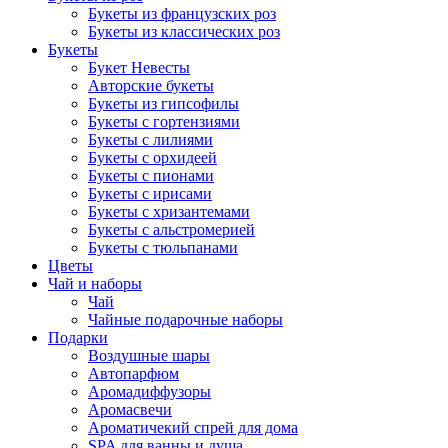
Букеты из французских роз
Букеты из классических роз
Букеты
Букет Невесты
Авторские букеты
Букеты из гипсофилы
Букеты с гортензиями
Букеты с лилиями
Букеты с орхидеей
Букеты с пионами
Букеты с ирисами
Букеты с хризантемами
Букеты с альстромерией
Букеты с тюльпанами
Цветы
Чай и наборы
Чай
Чайные подарочные наборы
Подарки
Воздушные шары
Автопарфюм
Аромадиффузоры
Аромасвечи
Ароматичекий спрей для дома
SPA для ванны и душа