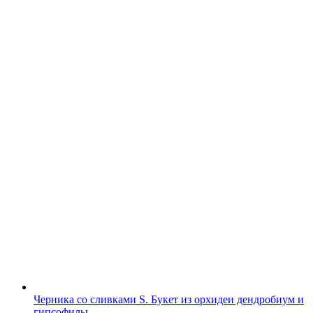
Черника со сливками S. Букет из орхидеи дендробиум и
гипсофилы