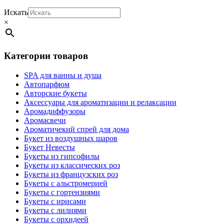
Искать
×
Категории товаров
SPA для ванны и душа
Автопарфюм
Авторские букеты
Аксессуары для ароматизации и релаксации
Аромадиффузоры
Аромасвечи
Ароматичекий спрей для дома
Букет из воздушных шаров
Букет Невесты
Букеты из гипсофилы
Букеты из классических роз
Букеты из французских роз
Букеты с альстромерией
Букеты с гортензиями
Букеты с ирисами
Букеты с лилиями
Букеты с орхидеей