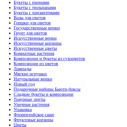
Букеты с пионами
Букеты с тюльпанами
Букеты с хризантемами
Вазы для цветов
Горшки для цветов
Государственные венки
Грунт для цветов
Искусственные венки
Искусственные корзины
Искусственные цветы
Комнатные растения
Композиции и букеты из сухоцветов
Композиции из цветов
Лампады
Мягкие игрушки
Натуральные венки
Новый год
Подарочные наборы Бьюти-боксы
Сладкие букеты и композиции
Траурные ленты
Уличные растения
Упаковка
Флорентийское саше
Фруктовые корзины
Цветы