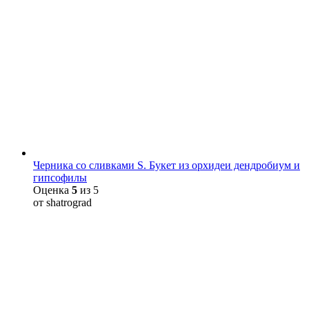
Черника со сливками S. Букет из орхидеи дендробиум и
гипсофилы
Оценка
5
из 5
от shatrograd