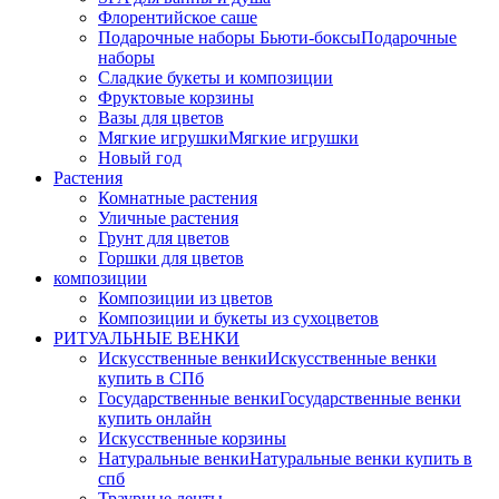
Флорентийское саше
Подарочные наборы Бьюти-боксы
Подарочные
наборы
Сладкие букеты и композиции
Фруктовые корзины
Вазы для цветов
Мягкие игрушки
Мягкие игрушки
Новый год
Растения
Комнатные растения
Уличные растения
Грунт для цветов
Горшки для цветов
композиции
Композиции из цветов
Композиции и букеты из сухоцветов
РИТУАЛЬНЫЕ ВЕНКИ
Искусственные венки
Искусственные венки
купить в СПб
Государственные венки
Государственные венки
купить онлайн
Искусственные корзины
Натуральные венки
Натуральные венки купить в
спб
Траурные ленты