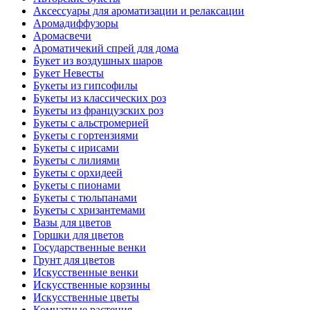
Аксессуары для ароматизации и релаксации
Аромадиффузоры
Аромасвечи
Ароматичекий спрей для дома
Букет из воздушных шаров
Букет Невесты
Букеты из гипсофилы
Букеты из классических роз
Букеты из французских роз
Букеты с альстромерией
Букеты с гортензиями
Букеты с ирисами
Букеты с лилиями
Букеты с орхидеей
Букеты с пионами
Букеты с тюльпанами
Букеты с хризантемами
Вазы для цветов
Горшки для цветов
Государственные венки
Грунт для цветов
Искусственные венки
Искусственные корзины
Искусственные цветы
Комнатные растения