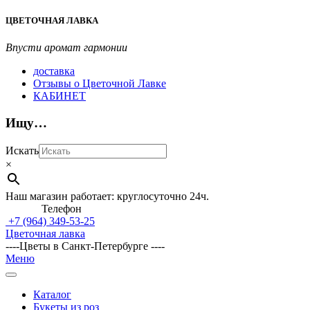
Перейти
ЦВЕТОЧНАЯ ЛАВКА
к
содержимому
Впусти аромат гармонии
доставка
Отзывы о Цветочной Лавке
КАБИНЕТ
Ищу…
Искать
×
Наш магазин работает: круглосуточно 24ч.
Телефон
+7 (964)
349-53-25
Цветочная лавка
----Цветы в Санкт-Петербурге ----
Главное
Меню
навигационное
меню
Каталог
Букеты из роз