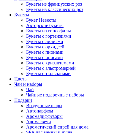
Букеты из французских роз
Букеты из классических роз
Букеты
Букет Невесты
Авторские букеты
Букеты из гипсофилы
Букеты с гортензиями
Букеты с лилиями
Букеты с орхидеей
Букеты с пионами
Букеты с ирисами
Букеты с хризантемами
Букеты с альстромерией
Букеты с тюльпанами
Цветы
Чай и наборы
Чай
Чайные подарочные наборы
Подарки
Воздушные шары
Автопарфюм
Аромадиффузоры
Аромасвечи
Ароматичекий спрей для дома
SPA для ванны и душа