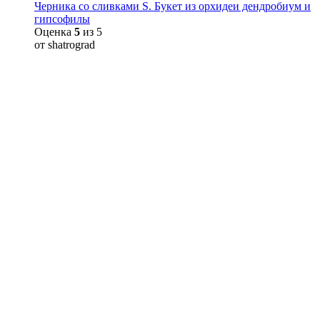
Черника со сливками S. Букет из орхидеи дендробиум и
гипсофилы
Оценка
5
из 5
от shatrograd