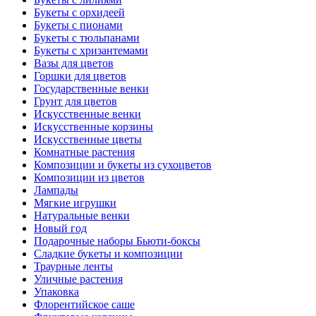
Букеты с орхидеей
Букеты с пионами
Букеты с тюльпанами
Букеты с хризантемами
Вазы для цветов
Горшки для цветов
Государственные венки
Грунт для цветов
Искусственные венки
Искусственные корзины
Искусственные цветы
Комнатные растения
Композиции и букеты из сухоцветов
Композиции из цветов
Лампады
Мягкие игрушки
Натуральные венки
Новый год
Подарочные наборы Бьюти-боксы
Сладкие букеты и композиции
Траурные ленты
Уличные растения
Упаковка
Флорентийское саше