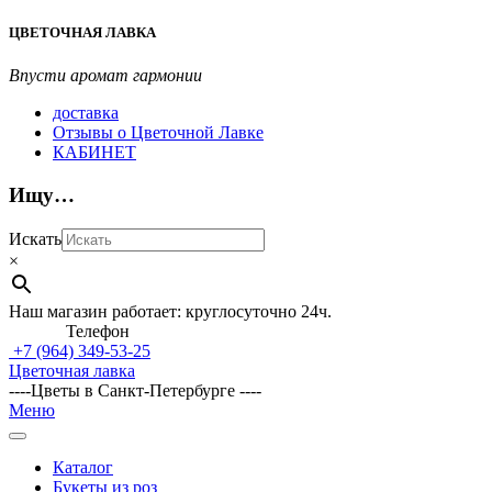
Перейти
ЦВЕТОЧНАЯ ЛАВКА
к
содержимому
Впусти аромат гармонии
доставка
Отзывы о Цветочной Лавке
КАБИНЕТ
Ищу…
Искать
×
Наш магазин работает: круглосуточно 24ч.
Телефон
+7 (964)
349-53-25
Цветочная лавка
----Цветы в Санкт-Петербурге ----
Главное
Меню
навигационное
меню
Каталог
Букеты из роз