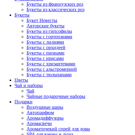
Букеты из французских роз
Букеты из классических роз
Букеты
Букет Невесты
Авторские букеты
Букеты из гипсофилы
Букеты с гортензиями
Букеты с лилиями
Букеты с орхидеей
Букеты с пионами
Букеты с ирисами
Букеты с хризантемами
Букеты с альстромерией
Букеты с тюльпанами
Цветы
Чай и наборы
Чай
Чайные подарочные наборы
Подарки
Воздушные шары
Автопарфюм
Аромадиффузоры
Аромасвечи
Ароматичекий спрей для дома
SPA для ванны и душа