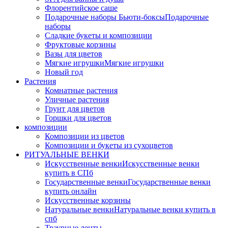
Флорентийское саше
Подарочные наборы Бьюти-боксы
Подарочные
наборы
Сладкие букеты и композиции
Фруктовые корзины
Вазы для цветов
Мягкие игрушки
Мягкие игрушки
Новый год
Растения
Комнатные растения
Уличные растения
Грунт для цветов
Горшки для цветов
композиции
Композиции из цветов
Композиции и букеты из сухоцветов
РИТУАЛЬНЫЕ ВЕНКИ
Искусственные венки
Искусственные венки
купить в СПб
Государственные венки
Государственные венки
купить онлайн
Искусственные корзины
Натуральные венки
Натуральные венки купить в
спб
Траурные ленты