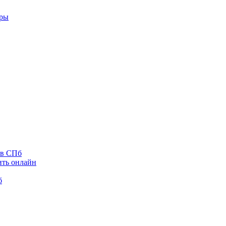
оры
 в СПб
ить онлайн
б