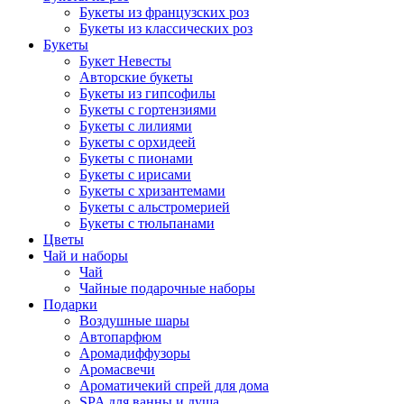
Букеты из французских роз
Букеты из классических роз
Букеты
Букет Невесты
Авторские букеты
Букеты из гипсофилы
Букеты с гортензиями
Букеты с лилиями
Букеты с орхидеей
Букеты с пионами
Букеты с ирисами
Букеты с хризантемами
Букеты с альстромерией
Букеты с тюльпанами
Цветы
Чай и наборы
Чай
Чайные подарочные наборы
Подарки
Воздушные шары
Автопарфюм
Аромадиффузоры
Аромасвечи
Ароматичекий спрей для дома
SPA для ванны и душа