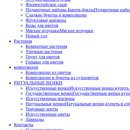
Флорентийское саше
Подарочные наборы Бьюти-боксы
Подарочные наб
Сладкие букеты и композиции
Фруктовые корзины
Вазы для цветов
Мягкие игрушки
Мягкие игрушки
Новый год
Растения
Комнатные растения
Уличные растения
Грунт для цветов
Горшки для цветов
композиции
Композиции из цветов
Композиции и букеты из сухоцветов
РИТУАЛЬНЫЕ ВЕНКИ
Искусственные венки
Искусственные венки купить
Государственные венки
Государственные венки куп
Искусственные корзины
Натуральные венки
Натуральные венки купить в сп
Траурные ленты
Искусственные цветы
Лампады
Контакты
О нашем магазине