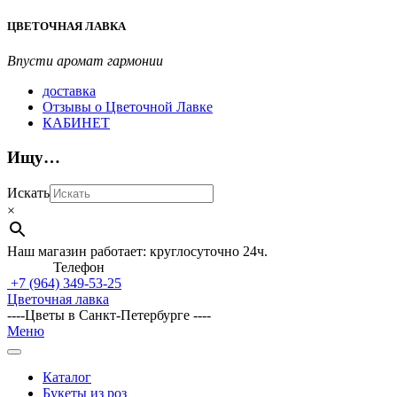
Перейти
ЦВЕТОЧНАЯ ЛАВКА
к
содержимому
Впусти аромат гармонии
доставка
Отзывы о Цветочной Лавке
КАБИНЕТ
Ищу…
Искать
×
Наш магазин работает: круглосуточно 24ч.
Телефон
+7 (964)
349-53-25
Цветочная лавка
----Цветы в Санкт-Петербурге ----
Главное
Меню
навигационное
меню
Каталог
Букеты из роз