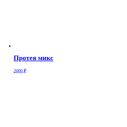
Протея микс
2000
₽