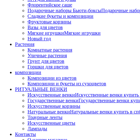
Флорентийское саше
Подарочные наборы Бьюти-боксы
Подарочные наб
Сладкие букеты и композиции
Фруктовые корзины
Вазы для цветов
Мягкие игрушки
Мягкие игрушки
Новый год
Растения
Комнатные растения
Уличные растения
Грунт для цветов
Горшки для цветов
композиции
Композиции из цветов
Композиции и букеты из сухоцветов
РИТУАЛЬНЫЕ ВЕНКИ
Искусственные венки
Искусственные венки купить
Государственные венки
Государственные венки куп
Искусственные корзины
Натуральные венки
Натуральные венки купить в сп
Траурные ленты
Искусственные цветы
Лампады
Контакты
О нашем магазине