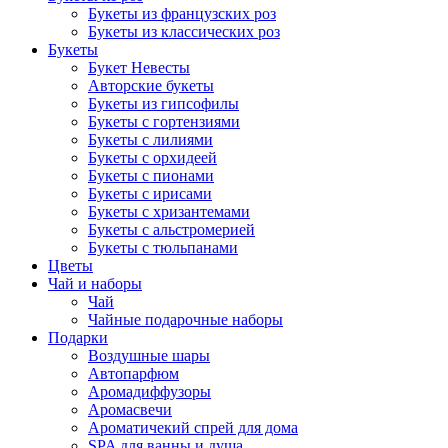
Букеты из французских роз
Букеты из классических роз
Букеты
Букет Невесты
Авторские букеты
Букеты из гипсофилы
Букеты с гортензиями
Букеты с лилиями
Букеты с орхидеей
Букеты с пионами
Букеты с ирисами
Букеты с хризантемами
Букеты с альстромерией
Букеты с тюльпанами
Цветы
Чай и наборы
Чай
Чайные подарочные наборы
Подарки
Воздушные шары
Автопарфюм
Аромадиффузоры
Аромасвечи
Ароматичекий спрей для дома
SPA для ванны и душа