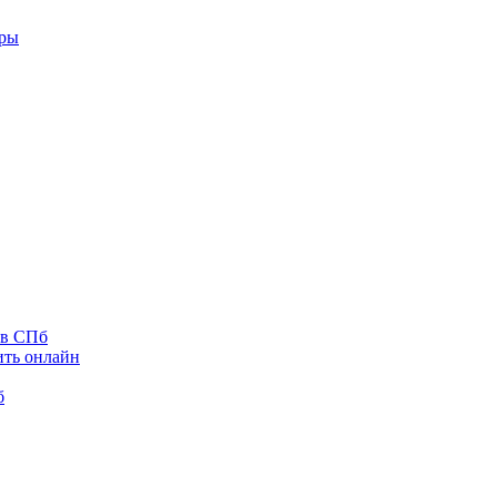
оры
 в СПб
ить онлайн
б