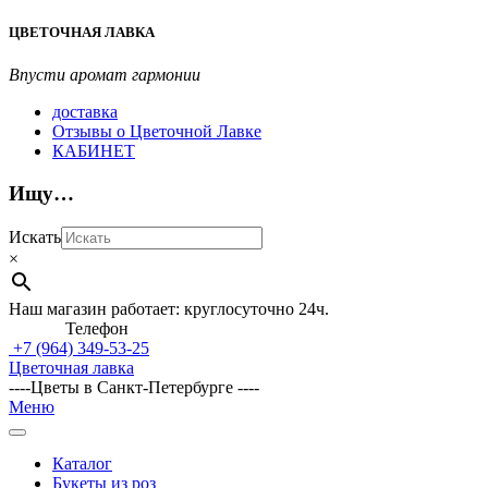
Перейти
ЦВЕТОЧНАЯ ЛАВКА
к
содержимому
Впусти аромат гармонии
доставка
Отзывы о Цветочной Лавке
КАБИНЕТ
Ищу…
Искать
×
Наш магазин работает: круглосуточно 24ч.
Телефон
+7 (964)
349-53-25
Цветочная лавка
----Цветы в Санкт-Петербурге ----
Главное
Меню
навигационное
меню
Каталог
Букеты из роз