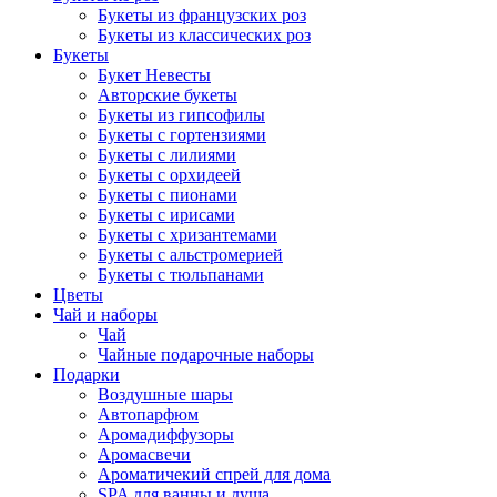
Букеты из французских роз
Букеты из классических роз
Букеты
Букет Невесты
Авторские букеты
Букеты из гипсофилы
Букеты с гортензиями
Букеты с лилиями
Букеты с орхидеей
Букеты с пионами
Букеты с ирисами
Букеты с хризантемами
Букеты с альстромерией
Букеты с тюльпанами
Цветы
Чай и наборы
Чай
Чайные подарочные наборы
Подарки
Воздушные шары
Автопарфюм
Аромадиффузоры
Аромасвечи
Ароматичекий спрей для дома
SPA для ванны и душа