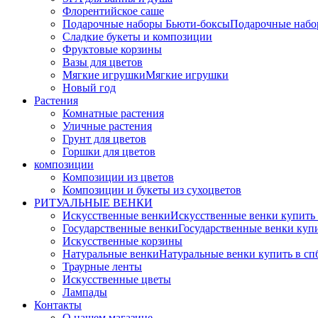
Флорентийское саше
Подарочные наборы Бьюти-боксы
Подарочные наб
Сладкие букеты и композиции
Фруктовые корзины
Вазы для цветов
Мягкие игрушки
Мягкие игрушки
Новый год
Растения
Комнатные растения
Уличные растения
Грунт для цветов
Горшки для цветов
композиции
Композиции из цветов
Композиции и букеты из сухоцветов
РИТУАЛЬНЫЕ ВЕНКИ
Искусственные венки
Искусственные венки купить
Государственные венки
Государственные венки куп
Искусственные корзины
Натуральные венки
Натуральные венки купить в сп
Траурные ленты
Искусственные цветы
Лампады
Контакты
О нашем магазине