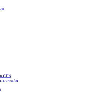
оры
 в СПб
ить онлайн
б