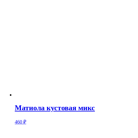
Матиола кустовая микс
460
₽