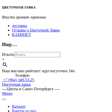
Перейти
ЦВЕТОЧНАЯ ЛАВКА
к
содержимому
Впусти аромат гармонии
доставка
Отзывы о Цветочной Лавке
КАБИНЕТ
Ищу…
Искать
×
Наш магазин работает: круглосуточно 24ч.
Телефон
+7 (964)
349-53-25
Цветочная лавка
----Цветы в Санкт-Петербурге ----
Главное
Меню
навигационное
меню
Каталог
Букеты из роз