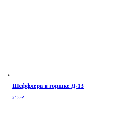
Шеффлера в горшке Д-13
2450
₽