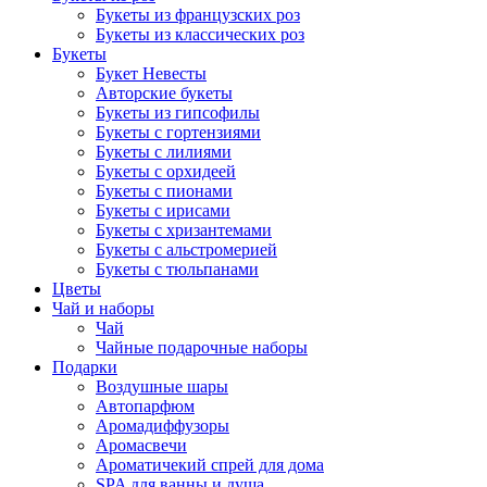
Букеты из французских роз
Букеты из классических роз
Букеты
Букет Невесты
Авторские букеты
Букеты из гипсофилы
Букеты с гортензиями
Букеты с лилиями
Букеты с орхидеей
Букеты с пионами
Букеты с ирисами
Букеты с хризантемами
Букеты с альстромерией
Букеты с тюльпанами
Цветы
Чай и наборы
Чай
Чайные подарочные наборы
Подарки
Воздушные шары
Автопарфюм
Аромадиффузоры
Аромасвечи
Ароматичекий спрей для дома
SPA для ванны и душа