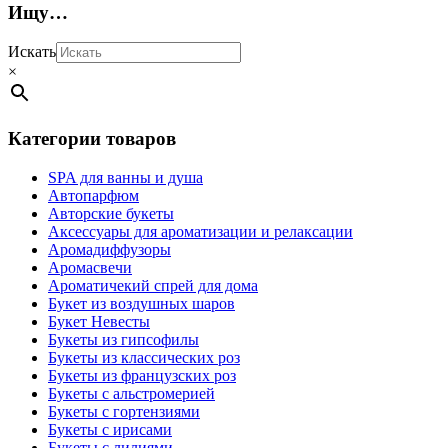
Ищу…
Искать
×
Категории товаров
SPA для ванны и душа
Автопарфюм
Авторские букеты
Аксессуары для ароматизации и релаксации
Аромадиффузоры
Аромасвечи
Ароматичекий спрей для дома
Букет из воздушных шаров
Букет Невесты
Букеты из гипсофилы
Букеты из классических роз
Букеты из французских роз
Букеты с альстромерией
Букеты с гортензиями
Букеты с ирисами
Букеты с лилиями