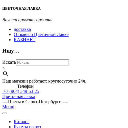
Перейти
ЦВЕТОЧНАЯ ЛАВКА
к
содержимому
Впусти аромат гармонии
доставка
Отзывы о Цветочной Лавке
КАБИНЕТ
Ищу…
Искать
×
Наш магазин работает: круглосуточно 24ч.
Телефон
+7 (964)
349-53-25
Цветочная лавка
----Цветы в Санкт-Петербурге ----
Главное
Меню
навигационное
меню
Каталог
Букеты из роз