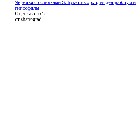
Черника со сливками S. Букет из орхидеи дендробиум и
гипсофилы
Оценка
5
из 5
от shatrograd