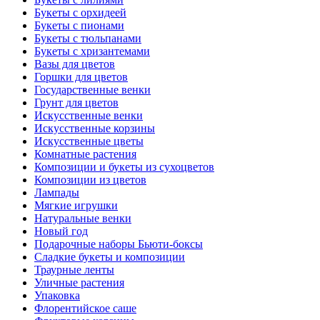
Букеты с орхидеей
Букеты с пионами
Букеты с тюльпанами
Букеты с хризантемами
Вазы для цветов
Горшки для цветов
Государственные венки
Грунт для цветов
Искусственные венки
Искусственные корзины
Искусственные цветы
Комнатные растения
Композиции и букеты из сухоцветов
Композиции из цветов
Лампады
Мягкие игрушки
Натуральные венки
Новый год
Подарочные наборы Бьюти-боксы
Сладкие букеты и композиции
Траурные ленты
Уличные растения
Упаковка
Флорентийское саше