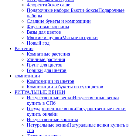
Флорентийское саше
Подарочные наборы Бьюти-боксы
Подарочные
наборы
Сладкие букеты и композиции
Фруктовые корзины
Вазы для цветов
Мягкие игрушки
Мягкие игрушки
Новый год
Растения
Комнатные растения
Уличные растения
Грунт для цветов
Горшки для цветов
композиции
Композиции из цветов
Композиции и букеты из сухоцветов
РИТУАЛЬНЫЕ ВЕНКИ
Искусственные венки
Искусственные венки
купить в СПб
Государственные венки
Государственные венки
купить онлайн
Искусственные корзины
Натуральные венки
Натуральные венки купить в
спб
Траурные ленты