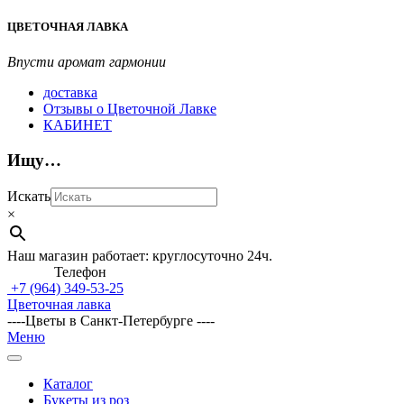
Перейти
ЦВЕТОЧНАЯ ЛАВКА
к
содержимому
Впусти аромат гармонии
доставка
Отзывы о Цветочной Лавке
КАБИНЕТ
Ищу…
Искать
×
Наш магазин работает: круглосуточно 24ч.
Телефон
+7 (964)
349-53-25
Цветочная лавка
----Цветы в Санкт-Петербурге ----
Главное
Меню
навигационное
меню
Каталог
Букеты из роз