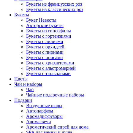
Букеты из французских роз
Букеты из классических роз
Букеты
Букет Невесты
Авторские букеты
Букеты из гипсофилы
Букеты с гортензиями
Букеты с лилиями
Букеты с орхидеей
Букеты с пионами
Букеты с ирисами
Букеты с хризантемами
Букеты с альстромерией
Букеты с тюльпанами
Цветы
Чай и наборы
Чай
Чайные подарочные наборы
Подарки
Воздушные шары
Автопарфюм
Аромадиффузоры
Аромасвечи
Ароматичекий спрей для дома
SPA для ванны и душа