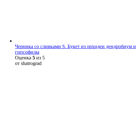
Черника со сливками S. Букет из орхидеи дендробиум и
гипсофилы
Оценка
5
из 5
от shatrograd