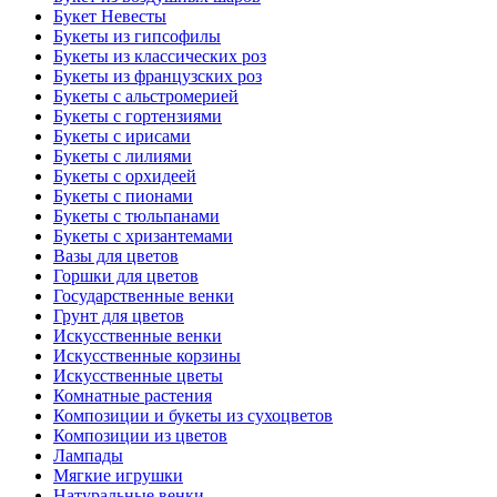
Букет Невесты
Букеты из гипсофилы
Букеты из классических роз
Букеты из французских роз
Букеты с альстромерией
Букеты с гортензиями
Букеты с ирисами
Букеты с лилиями
Букеты с орхидеей
Букеты с пионами
Букеты с тюльпанами
Букеты с хризантемами
Вазы для цветов
Горшки для цветов
Государственные венки
Грунт для цветов
Искусственные венки
Искусственные корзины
Искусственные цветы
Комнатные растения
Композиции и букеты из сухоцветов
Композиции из цветов
Лампады
Мягкие игрушки
Натуральные венки