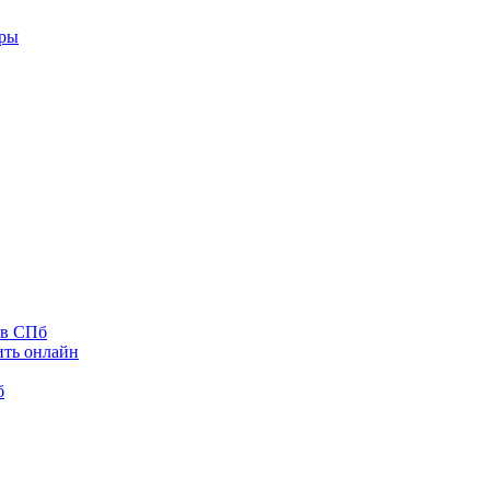
оры
 в СПб
ить онлайн
б