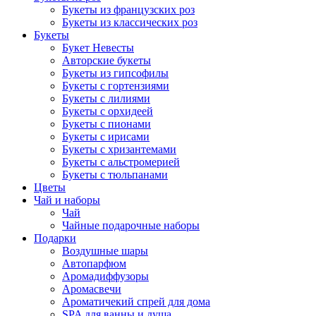
Букеты из французских роз
Букеты из классических роз
Букеты
Букет Невесты
Авторские букеты
Букеты из гипсофилы
Букеты с гортензиями
Букеты с лилиями
Букеты с орхидеей
Букеты с пионами
Букеты с ирисами
Букеты с хризантемами
Букеты с альстромерией
Букеты с тюльпанами
Цветы
Чай и наборы
Чай
Чайные подарочные наборы
Подарки
Воздушные шары
Автопарфюм
Аромадиффузоры
Аромасвечи
Ароматичекий спрей для дома
SPA для ванны и душа