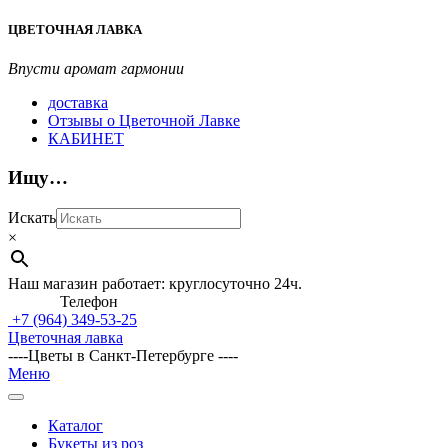
Перейти
ЦВЕТОЧНАЯ ЛАВКА
к
содержимому
Впусти аромат гармонии
доставка
Отзывы о Цветочной Лавке
КАБИНЕТ
Ищу…
Искать
×
Наш магазин работает: круглосуточно 24ч.
Телефон
+7 (964)
349-53-25
Цветочная лавка
----Цветы в Санкт-Петербурге ----
Главное
Меню
навигационное
меню
Каталог
Букеты из роз