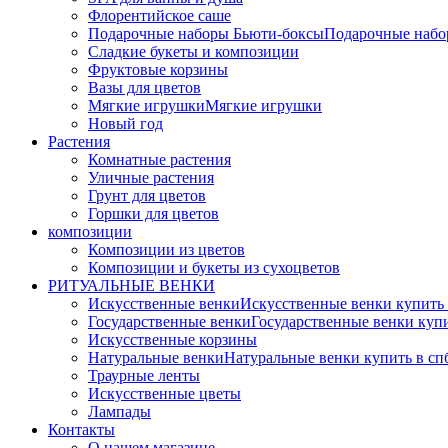
Флорентийское саше
Подарочные наборы Бьюти-боксы
Подарочные наб
Сладкие букеты и композиции
Фруктовые корзины
Вазы для цветов
Мягкие игрушки
Мягкие игрушки
Новый год
Растения
Комнатные растения
Уличные растения
Грунт для цветов
Горшки для цветов
композиции
Композиции из цветов
Композиции и букеты из сухоцветов
РИТУАЛЬНЫЕ ВЕНКИ
Искусственные венки
Искусственные венки купить
Государственные венки
Государственные венки куп
Искусственные корзины
Натуральные венки
Натуральные венки купить в сп
Траурные ленты
Искусственные цветы
Лампады
Контакты
О нашем магазине