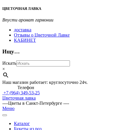
Перейти
ЦВЕТОЧНАЯ ЛАВКА
к
содержимому
Впусти аромат гармонии
доставка
Отзывы о Цветочной Лавке
КАБИНЕТ
Ищу…
Искать
×
Наш магазин работает: круглосуточно 24ч.
Телефон
+7 (964)
349-53-25
Цветочная лавка
----Цветы в Санкт-Петербурге ----
Главное
Меню
навигационное
меню
Каталог
Букеты из роз