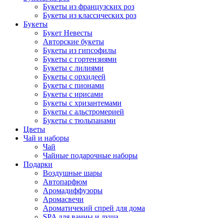
Букеты из французских роз
Букеты из классических роз
Букеты
Букет Невесты
Авторские букеты
Букеты из гипсофилы
Букеты с гортензиями
Букеты с лилиями
Букеты с орхидеей
Букеты с пионами
Букеты с ирисами
Букеты с хризантемами
Букеты с альстромерией
Букеты с тюльпанами
Цветы
Чай и наборы
Чай
Чайные подарочные наборы
Подарки
Воздушные шары
Автопарфюм
Аромадиффузоры
Аромасвечи
Ароматичекий спрей для дома
SPA для ванны и душа