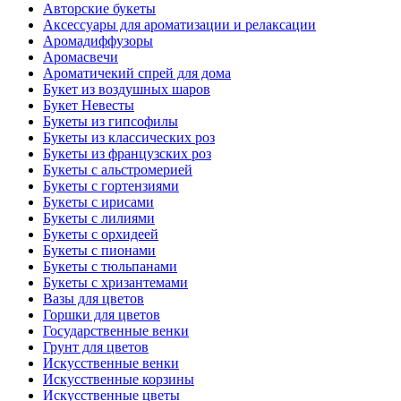
Авторские букеты
Аксессуары для ароматизации и релаксации
Аромадиффузоры
Аромасвечи
Ароматичекий спрей для дома
Букет из воздушных шаров
Букет Невесты
Букеты из гипсофилы
Букеты из классических роз
Букеты из французских роз
Букеты с альстромерией
Букеты с гортензиями
Букеты с ирисами
Букеты с лилиями
Букеты с орхидеей
Букеты с пионами
Букеты с тюльпанами
Букеты с хризантемами
Вазы для цветов
Горшки для цветов
Государственные венки
Грунт для цветов
Искусственные венки
Искусственные корзины
Искусственные цветы