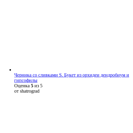
Черника со сливками S. Букет из орхидеи дендробиум и
гипсофилы
Оценка
5
из 5
от shatrograd