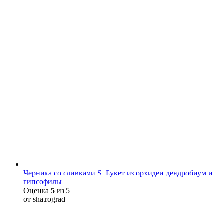
Черника со сливками S. Букет из орхидеи дендробиум и
гипсофилы
Оценка
5
из 5
от shatrograd