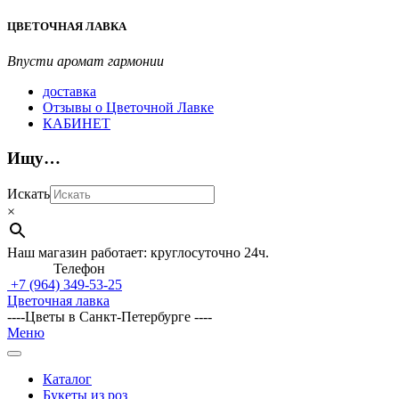
Перейти
ЦВЕТОЧНАЯ ЛАВКА
к
содержимому
Впусти аромат гармонии
доставка
Отзывы о Цветочной Лавке
КАБИНЕТ
Ищу…
Искать
×
Наш магазин работает: круглосуточно 24ч.
Телефон
+7 (964)
349-53-25
Цветочная лавка
----Цветы в Санкт-Петербурге ----
Главное
Меню
навигационное
меню
Каталог
Букеты из роз