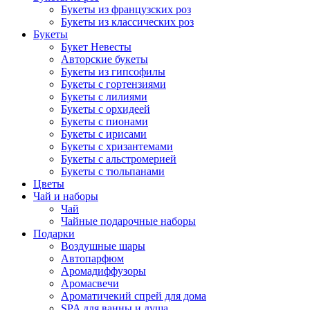
Букеты из французских роз
Букеты из классических роз
Букеты
Букет Невесты
Авторские букеты
Букеты из гипсофилы
Букеты с гортензиями
Букеты с лилиями
Букеты с орхидеей
Букеты с пионами
Букеты с ирисами
Букеты с хризантемами
Букеты с альстромерией
Букеты с тюльпанами
Цветы
Чай и наборы
Чай
Чайные подарочные наборы
Подарки
Воздушные шары
Автопарфюм
Аромадиффузоры
Аромасвечи
Ароматичекий спрей для дома
SPA для ванны и душа