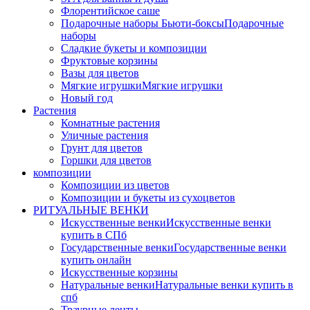
Флорентийское саше
Подарочные наборы Бьюти-боксы
Подарочные
наборы
Сладкие букеты и композиции
Фруктовые корзины
Вазы для цветов
Мягкие игрушки
Мягкие игрушки
Новый год
Растения
Комнатные растения
Уличные растения
Грунт для цветов
Горшки для цветов
композиции
Композиции из цветов
Композиции и букеты из сухоцветов
РИТУАЛЬНЫЕ ВЕНКИ
Искусственные венки
Искусственные венки
купить в СПб
Государственные венки
Государственные венки
купить онлайн
Искусственные корзины
Натуральные венки
Натуральные венки купить в
спб
Траурные ленты