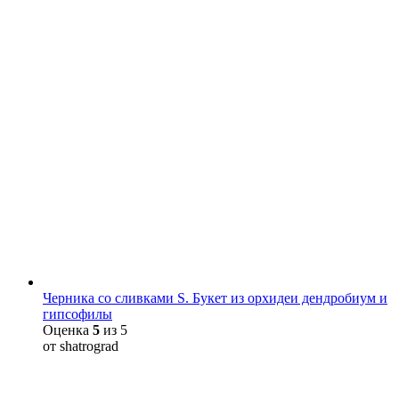
Черника со сливками S. Букет из орхидеи дендробиум и
гипсофилы
Оценка
5
из 5
от shatrograd