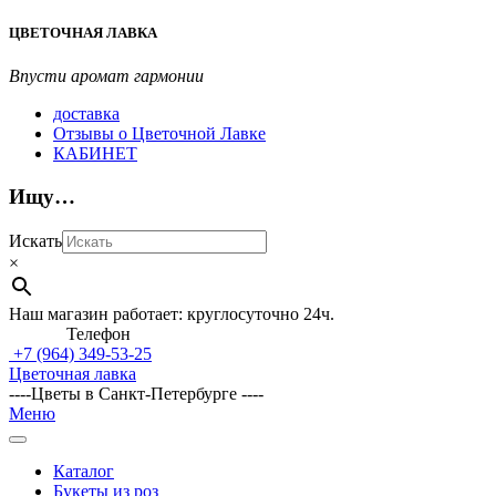
Перейти
ЦВЕТОЧНАЯ ЛАВКА
к
содержимому
Впусти аромат гармонии
доставка
Отзывы о Цветочной Лавке
КАБИНЕТ
Ищу…
Искать
×
Наш магазин работает: круглосуточно 24ч.
Телефон
+7 (964)
349-53-25
Цветочная лавка
----Цветы в Санкт-Петербурге ----
Главное
Меню
навигационное
меню
Каталог
Букеты из роз