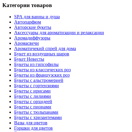
Категории товаров
SPA для ванны и душа
Автопарфюм
Авторские букеты
Аксессуары для ароматизации и релаксации
Аромадиффузоры
Аромасвечи
Ароматичекий спрей для дома
Букет из воздушных шаров
Букет Невесты
Букеты из гипсофилы
Букеты из классических роз
Букеты из французских роз
Букеты с альстромерией
Букеты с гортензиями
Букеты с ирисами
Букеты с лилиями
Букеты с орхидеей
Букеты с пионами
Букеты с тюльпанами
Букеты с хризантемами
Вазы для цветов
Горшки для цветов