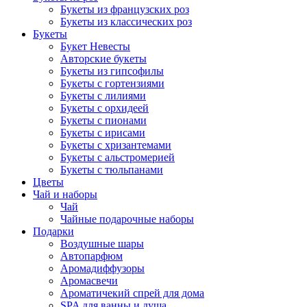
Букеты из французских роз
Букеты из классических роз
Букеты
Букет Невесты
Авторские букеты
Букеты из гипсофилы
Букеты с гортензиями
Букеты с лилиями
Букеты с орхидеей
Букеты с пионами
Букеты с ирисами
Букеты с хризантемами
Букеты с альстромерией
Букеты с тюльпанами
Цветы
Чай и наборы
Чай
Чайные подарочные наборы
Подарки
Воздушные шары
Автопарфюм
Аромадиффузоры
Аромасвечи
Ароматичекий спрей для дома
SPA для ванны и душа