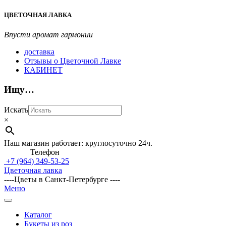
Перейти
ЦВЕТОЧНАЯ ЛАВКА
к
содержимому
Впусти аромат гармонии
доставка
Отзывы о Цветочной Лавке
КАБИНЕТ
Ищу…
Искать
×
Наш магазин работает: круглосуточно 24ч.
Телефон
+7 (964)
349-53-25
Цветочная лавка
----Цветы в Санкт-Петербурге ----
Главное
Меню
навигационное
меню
Каталог
Букеты из роз