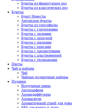
Букеты из французских роз
Букеты из классических роз
Букеты
Букет Невесты
Авторские букеты
Букеты из гипсофилы
Букеты с гортензиями
Букеты с лилиями
Букеты с орхидеей
Букеты с пионами
Букеты с ирисами
Букеты с хризантемами
Букеты с альстромерией
Букеты с тюльпанами
Цветы
Чай и наборы
Чай
Чайные подарочные наборы
Подарки
Воздушные шары
Автопарфюм
Аромадиффузоры
Аромасвечи
Ароматичекий спрей для дома
SPA для ванны и душа