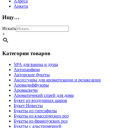
Адреса
Анкета
Ищу…
Искать
×
Категории товаров
SPA для ванны и душа
Автопарфюм
Авторские букеты
Аксессуары для ароматизации и релаксации
Аромадиффузоры
Аромасвечи
Ароматичекий спрей для дома
Букет из воздушных шаров
Букет Невесты
Букеты из гипсофилы
Букеты из классических роз
Букеты из французских роз
Букеты с альстромерией