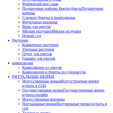
Флорентийское саше
Подарочные наборы Бьюти-боксы
Подарочные
наборы
Сладкие букеты и композиции
Фруктовые корзины
Вазы для цветов
Мягкие игрушки
Мягкие игрушки
Новый год
Растения
Комнатные растения
Уличные растения
Грунт для цветов
Горшки для цветов
композиции
Композиции из цветов
Композиции и букеты из сухоцветов
РИТУАЛЬНЫЕ ВЕНКИ
Искусственные венки
Искусственные венки
купить в СПб
Государственные венки
Государственные венки
купить онлайн
Искусственные корзины
Натуральные венки
Натуральные венки купить в
спб
Траурные ленты