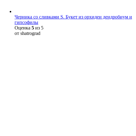
Черника со сливками S. Букет из орхидеи дендробиум и
гипсофилы
Оценка
5
из 5
от shatrograd