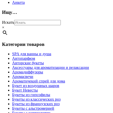
Анкета
Ищу…
Искать
×
Категории товаров
SPA для ванны и душа
Автопарфюм
Авторские букеты
Аксессуары для ароматизации и релаксации
Аромадиффузоры
Аромасвечи
Ароматичекий спрей для дома
Букет из воздушных шаров
Букет Невесты
Букеты из гипсофилы
Букеты из классических роз
Букеты из французских роз
Букеты с альстромерией
Букеты с гортензиями