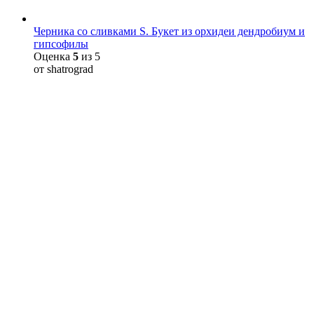
Черника со сливками S. Букет из орхидеи дендробиум и
гипсофилы
Оценка
5
из 5
от shatrograd