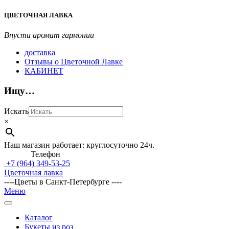
Перейти
ЦВЕТОЧНАЯ ЛАВКА
к
содержимому
Впусти аромат гармонии
доставка
Отзывы о Цветочной Лавке
КАБИНЕТ
Ищу…
Искать
×
Наш магазин работает: круглосуточно 24ч.
Телефон
+7 (964)
349-53-25
Цветочная лавка
----Цветы в Санкт-Петербурге ----
Главное
Меню
навигационное
меню
Каталог
Букеты из роз