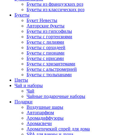
Букеты из французских роз
Букеты из классических роз
Букеты
Букет Невесты
Авторские букеты
Букеты из гипсофилы
Букеты с гортензиями
Букеты с лилиями
Букеты с орхидеей
Букеты с пионами
Букеты с ирисами
Букеты с хризантемами
Букеты с альстромерией
Букеты с тюльпанами
Цветы
Чай и наборы
Чай
Чайные подарочные наборы
Подарки
Воздушные шары
Автопарфюм
Аромадиффузоры
Аромасвечи
Ароматичекий спрей для дома
SPA для ванны и душа