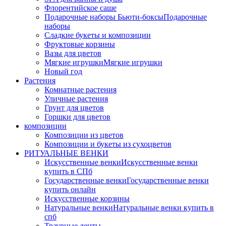
Флорентийское саше
Подарочные наборы Бьюти-боксы
Подарочные
наборы
Сладкие букеты и композиции
Фруктовые корзины
Вазы для цветов
Мягкие игрушки
Мягкие игрушки
Новый год
Растения
Комнатные растения
Уличные растения
Грунт для цветов
Горшки для цветов
композиции
Композиции из цветов
Композиции и букеты из сухоцветов
РИТУАЛЬНЫЕ ВЕНКИ
Искусственные венки
Искусственные венки
купить в СПб
Государственные венки
Государственные венки
купить онлайн
Искусственные корзины
Натуральные венки
Натуральные венки купить в
спб
Траурные ленты