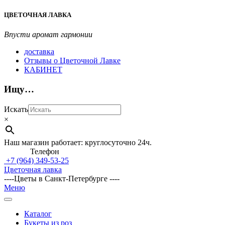
Перейти
ЦВЕТОЧНАЯ ЛАВКА
к
содержимому
Впусти аромат гармонии
доставка
Отзывы о Цветочной Лавке
КАБИНЕТ
Ищу…
Искать
×
Наш магазин работает: круглосуточно 24ч.
Телефон
+7 (964)
349-53-25
Цветочная лавка
----Цветы в Санкт-Петербурге ----
Главное
Меню
навигационное
меню
Каталог
Букеты из роз