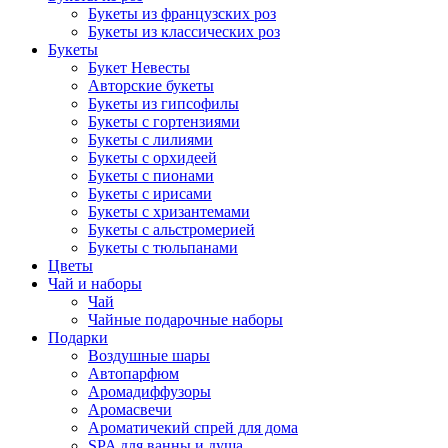
Букеты из французских роз
Букеты из классических роз
Букеты
Букет Невесты
Авторские букеты
Букеты из гипсофилы
Букеты с гортензиями
Букеты с лилиями
Букеты с орхидеей
Букеты с пионами
Букеты с ирисами
Букеты с хризантемами
Букеты с альстромерией
Букеты с тюльпанами
Цветы
Чай и наборы
Чай
Чайные подарочные наборы
Подарки
Воздушные шары
Автопарфюм
Аромадиффузоры
Аромасвечи
Ароматичекий спрей для дома
SPA для ванны и душа