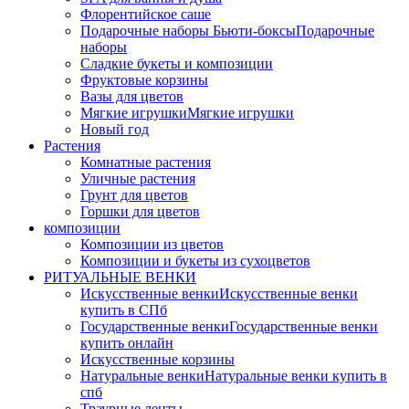
Флорентийское саше
Подарочные наборы Бьюти-боксы
Подарочные
наборы
Сладкие букеты и композиции
Фруктовые корзины
Вазы для цветов
Мягкие игрушки
Мягкие игрушки
Новый год
Растения
Комнатные растения
Уличные растения
Грунт для цветов
Горшки для цветов
композиции
Композиции из цветов
Композиции и букеты из сухоцветов
РИТУАЛЬНЫЕ ВЕНКИ
Искусственные венки
Искусственные венки
купить в СПб
Государственные венки
Государственные венки
купить онлайн
Искусственные корзины
Натуральные венки
Натуральные венки купить в
спб
Траурные ленты