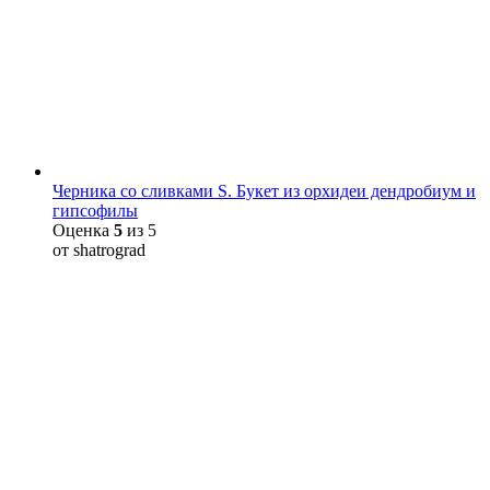
Черника со сливками S. Букет из орхидеи дендробиум и
гипсофилы
Оценка
5
из 5
от shatrograd