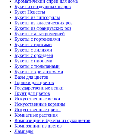
Ароматичекий спрей для дома
Букет из воздушных шаров
Букет Невесты
Букеты из гипсофилы
Букеты из классических роз
Букеты из французских роз
Букеты с альстромерией
Букеты с гортензиями
Букеты с ирисами
Букеты с лилиями
Букеты с орхидеей
Букеты с пионами
Букеты с тюльпанами
Букеты с хризантемами
Вазы для цветов
Горшки для цветов
Государственные венки
Грунт для цветов
Искусственные венки
Искусственные корзины
Искусственные цветы
Комнатные растения
Композиции и букеты из сухоцветов
Композиции из цветов
Лампады