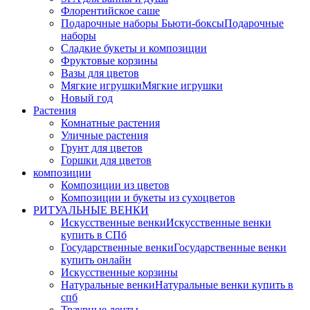
Флорентийское саше
Подарочные наборы Бьюти-боксы
Подарочные
наборы
Сладкие букеты и композиции
Фруктовые корзины
Вазы для цветов
Мягкие игрушки
Мягкие игрушки
Новый год
Растения
Комнатные растения
Уличные растения
Грунт для цветов
Горшки для цветов
композиции
Композиции из цветов
Композиции и букеты из сухоцветов
РИТУАЛЬНЫЕ ВЕНКИ
Искусственные венки
Искусственные венки
купить в СПб
Государственные венки
Государственные венки
купить онлайн
Искусственные корзины
Натуральные венки
Натуральные венки купить в
спб
Траурные ленты