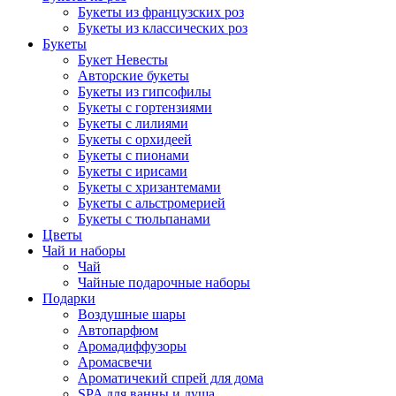
Букеты из французских роз
Букеты из классических роз
Букеты
Букет Невесты
Авторские букеты
Букеты из гипсофилы
Букеты с гортензиями
Букеты с лилиями
Букеты с орхидеей
Букеты с пионами
Букеты с ирисами
Букеты с хризантемами
Букеты с альстромерией
Букеты с тюльпанами
Цветы
Чай и наборы
Чай
Чайные подарочные наборы
Подарки
Воздушные шары
Автопарфюм
Аромадиффузоры
Аромасвечи
Ароматичекий спрей для дома
SPA для ванны и душа