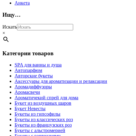
Анкета
Ищу…
Искать
×
Категории товаров
SPA для ванны и душа
Автопарфюм
Авторские букеты
Аксессуары для ароматизации и релаксации
Аромадиффузоры
Аромасвечи
Ароматичекий спрей для дома
Букет из воздушных шаров
Букет Невесты
Букеты из гипсофилы
Букеты из классических роз
Букеты из французских роз
Букеты с альстромерией
Букеты с гортензиями