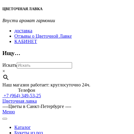
Перейти
ЦВЕТОЧНАЯ ЛАВКА
к
содержимому
Впусти аромат гармонии
доставка
Отзывы о Цветочной Лавке
КАБИНЕТ
Ищу…
Искать
×
Наш магазин работает: круглосуточно 24ч.
Телефон
+7 (964)
349-53-25
Цветочная лавка
----Цветы в Санкт-Петербурге ----
Главное
Меню
навигационное
меню
Каталог
Букеты из роз