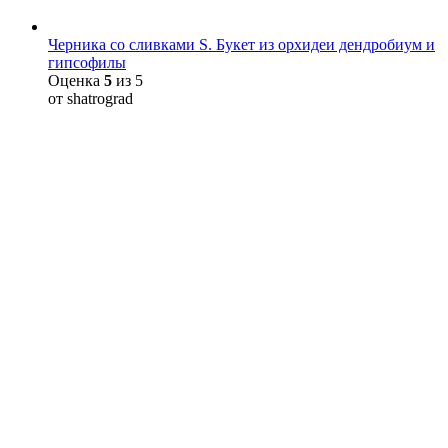
Черника со сливками S. Букет из орхидеи дендробиум и
гипсофилы
Оценка
5
из 5
от shatrograd