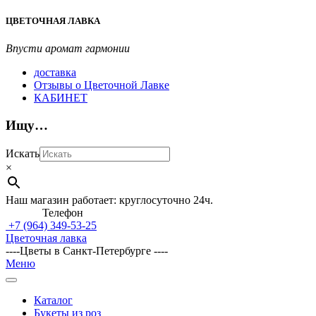
Перейти
ЦВЕТОЧНАЯ ЛАВКА
к
содержимому
Впусти аромат гармонии
доставка
Отзывы о Цветочной Лавке
КАБИНЕТ
Ищу…
Искать
×
Наш магазин работает: круглосуточно 24ч.
Телефон
+7 (964)
349-53-25
Цветочная лавка
----Цветы в Санкт-Петербурге ----
Главное
Меню
навигационное
меню
Каталог
Букеты из роз