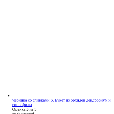
Черника со сливками S. Букет из орхидеи дендробиум и
гипсофилы
Оценка
5
из 5
от shatrograd