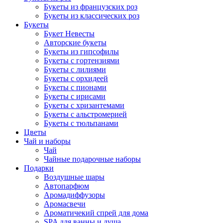
Букеты из французских роз
Букеты из классических роз
Букеты
Букет Невесты
Авторские букеты
Букеты из гипсофилы
Букеты с гортензиями
Букеты с лилиями
Букеты с орхидеей
Букеты с пионами
Букеты с ирисами
Букеты с хризантемами
Букеты с альстромерией
Букеты с тюльпанами
Цветы
Чай и наборы
Чай
Чайные подарочные наборы
Подарки
Воздушные шары
Автопарфюм
Аромадиффузоры
Аромасвечи
Ароматичекий спрей для дома
SPA для ванны и душа