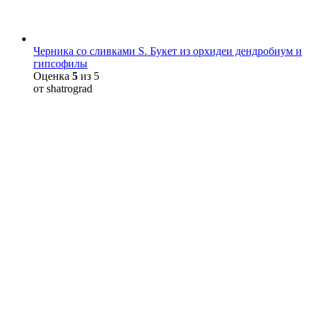
Черника со сливками S. Букет из орхидеи дендробиум и
гипсофилы
Оценка
5
из 5
от shatrograd