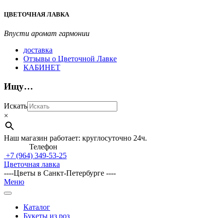
Перейти
ЦВЕТОЧНАЯ ЛАВКА
к
содержимому
Впусти аромат гармонии
доставка
Отзывы о Цветочной Лавке
КАБИНЕТ
Ищу…
Искать
×
Наш магазин работает: круглосуточно 24ч.
Телефон
+7 (964)
349-53-25
Цветочная лавка
----Цветы в Санкт-Петербурге ----
Главное
Меню
навигационное
меню
Каталог
Букеты из роз