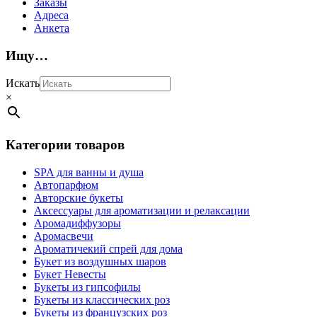
Заказы
Адреса
Анкета
Ищу…
Искать
×
Категории товаров
SPA для ванны и душа
Автопарфюм
Авторские букеты
Аксессуары для ароматизации и релаксации
Аромадиффузоры
Аромасвечи
Ароматичекий спрей для дома
Букет из воздушных шаров
Букет Невесты
Букеты из гипсофилы
Букеты из классических роз
Букеты из французских роз