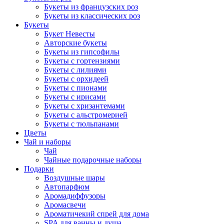
Букеты из французских роз
Букеты из классических роз
Букеты
Букет Невесты
Авторские букеты
Букеты из гипсофилы
Букеты с гортензиями
Букеты с лилиями
Букеты с орхидеей
Букеты с пионами
Букеты с ирисами
Букеты с хризантемами
Букеты с альстромерией
Букеты с тюльпанами
Цветы
Чай и наборы
Чай
Чайные подарочные наборы
Подарки
Воздушные шары
Автопарфюм
Аромадиффузоры
Аромасвечи
Ароматичекий спрей для дома
SPA для ванны и душа