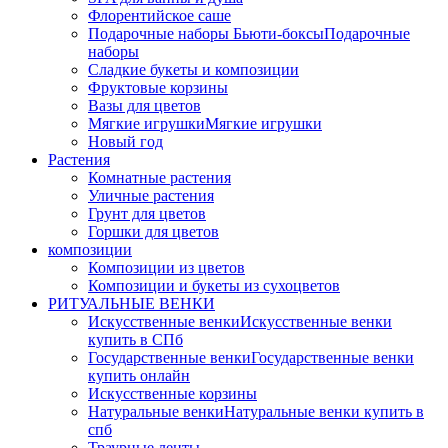
Флорентийское саше
Подарочные наборы Бьюти-боксы
Подарочные
наборы
Сладкие букеты и композиции
Фруктовые корзины
Вазы для цветов
Мягкие игрушки
Мягкие игрушки
Новый год
Растения
Комнатные растения
Уличные растения
Грунт для цветов
Горшки для цветов
композиции
Композиции из цветов
Композиции и букеты из сухоцветов
РИТУАЛЬНЫЕ ВЕНКИ
Искусственные венки
Искусственные венки
купить в СПб
Государственные венки
Государственные венки
купить онлайн
Искусственные корзины
Натуральные венки
Натуральные венки купить в
спб
Траурные ленты