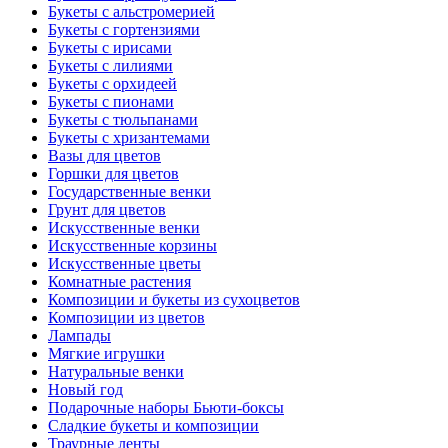
Букеты с альстромерией
Букеты с гортензиями
Букеты с ирисами
Букеты с лилиями
Букеты с орхидеей
Букеты с пионами
Букеты с тюльпанами
Букеты с хризантемами
Вазы для цветов
Горшки для цветов
Государственные венки
Грунт для цветов
Искусственные венки
Искусственные корзины
Искусственные цветы
Комнатные растения
Композиции и букеты из сухоцветов
Композиции из цветов
Лампады
Мягкие игрушки
Натуральные венки
Новый год
Подарочные наборы Бьюти-боксы
Сладкие букеты и композиции
Траурные ленты