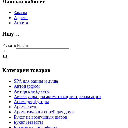
Личный кабинет
Заказы
Адреса
Анкета
Ищу…
Искать
×
Категории товаров
SPA для ванны и душа
Автопарфюм
Авторские букеты
Аксессуары для ароматизации и релаксации
Аромадиффузоры
Аромасвечи
Ароматичекий спрей для дома
Букет из воздушных шаров
Букет Невесты
Букеты из гипсофилы