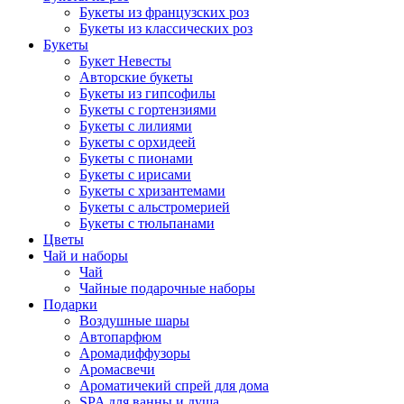
Букеты из французских роз
Букеты из классических роз
Букеты
Букет Невесты
Авторские букеты
Букеты из гипсофилы
Букеты с гортензиями
Букеты с лилиями
Букеты с орхидеей
Букеты с пионами
Букеты с ирисами
Букеты с хризантемами
Букеты с альстромерией
Букеты с тюльпанами
Цветы
Чай и наборы
Чай
Чайные подарочные наборы
Подарки
Воздушные шары
Автопарфюм
Аромадиффузоры
Аромасвечи
Ароматичекий спрей для дома
SPA для ванны и душа