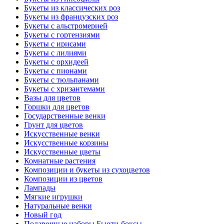
Букеты из классических роз
Букеты из французских роз
Букеты с альстромерией
Букеты с гортензиями
Букеты с ирисами
Букеты с лилиями
Букеты с орхидеей
Букеты с пионами
Букеты с тюльпанами
Букеты с хризантемами
Вазы для цветов
Горшки для цветов
Государственные венки
Грунт для цветов
Искусственные венки
Искусственные корзины
Искусственные цветы
Комнатные растения
Композиции и букеты из сухоцветов
Композиции из цветов
Лампады
Мягкие игрушки
Натуральные венки
Новый год
Подарочные наборы Бьюти-боксы