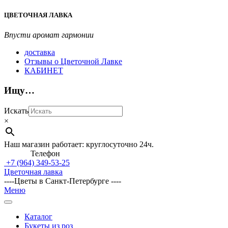
Перейти
ЦВЕТОЧНАЯ ЛАВКА
к
содержимому
Впусти аромат гармонии
доставка
Отзывы о Цветочной Лавке
КАБИНЕТ
Ищу…
Искать
×
Наш магазин работает: круглосуточно 24ч.
Телефон
+7 (964)
349-53-25
Цветочная лавка
----Цветы в Санкт-Петербурге ----
Главное
Меню
навигационное
меню
Каталог
Букеты из роз