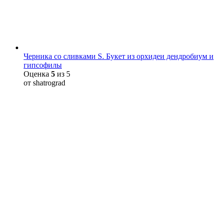
Черника со сливками S. Букет из орхидеи дендробиум и
гипсофилы
Оценка
5
из 5
от shatrograd