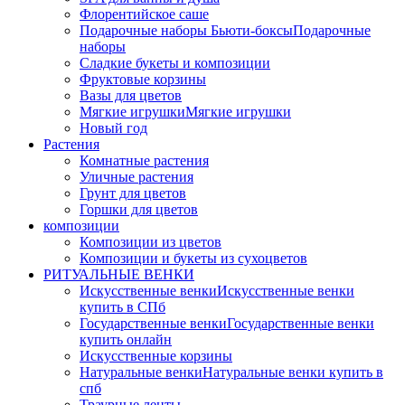
Флорентийское саше
Подарочные наборы Бьюти-боксы
Подарочные
наборы
Сладкие букеты и композиции
Фруктовые корзины
Вазы для цветов
Мягкие игрушки
Мягкие игрушки
Новый год
Растения
Комнатные растения
Уличные растения
Грунт для цветов
Горшки для цветов
композиции
Композиции из цветов
Композиции и букеты из сухоцветов
РИТУАЛЬНЫЕ ВЕНКИ
Искусственные венки
Искусственные венки
купить в СПб
Государственные венки
Государственные венки
купить онлайн
Искусственные корзины
Натуральные венки
Натуральные венки купить в
спб
Траурные ленты