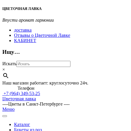
Перейти
ЦВЕТОЧНАЯ ЛАВКА
к
содержимому
Впусти аромат гармонии
доставка
Отзывы о Цветочной Лавке
КАБИНЕТ
Ищу…
Искать
×
Наш магазин работает: круглосуточно 24ч.
Телефон
+7 (964)
349-53-25
Цветочная лавка
----Цветы в Санкт-Петербурге ----
Главное
Меню
навигационное
меню
Каталог
Букеты из роз