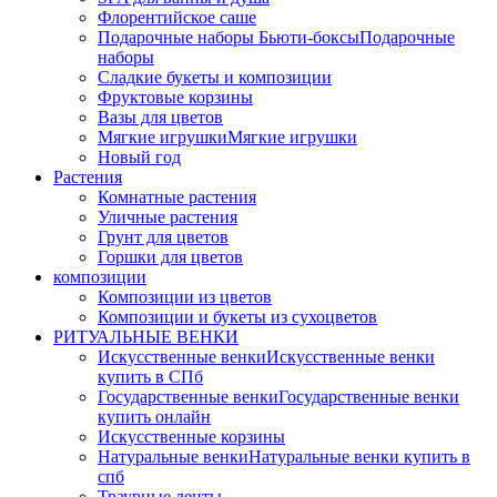
Флорентийское саше
Подарочные наборы Бьюти-боксы
Подарочные
наборы
Сладкие букеты и композиции
Фруктовые корзины
Вазы для цветов
Мягкие игрушки
Мягкие игрушки
Новый год
Растения
Комнатные растения
Уличные растения
Грунт для цветов
Горшки для цветов
композиции
Композиции из цветов
Композиции и букеты из сухоцветов
РИТУАЛЬНЫЕ ВЕНКИ
Искусственные венки
Искусственные венки
купить в СПб
Государственные венки
Государственные венки
купить онлайн
Искусственные корзины
Натуральные венки
Натуральные венки купить в
спб
Траурные ленты