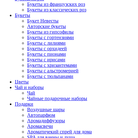
Букеты из французских роз
Букеты из классических роз
Букеты
Букет Невесты
Авторские букеты
Букеты из гипсофилы
Букеты с гортензиями
Букеты с лилиями
Букеты с орхидеей
Букеты с пионами
Букеты с ирисами
Букеты с хризантемами
Букеты с альстромерией
Букеты с тюльпанами
Цветы
Чай и наборы
Чай
Чайные подарочные наборы
Подарки
Воздушные шары
Автопарфюм
Аромадиффузоры
Аромасвечи
Ароматичекий спрей для дома
SPA для ванны и душа