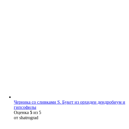
Черника со сливками S. Букет из орхидеи дендробиум и
гипсофилы
Оценка
5
из 5
от shatrograd