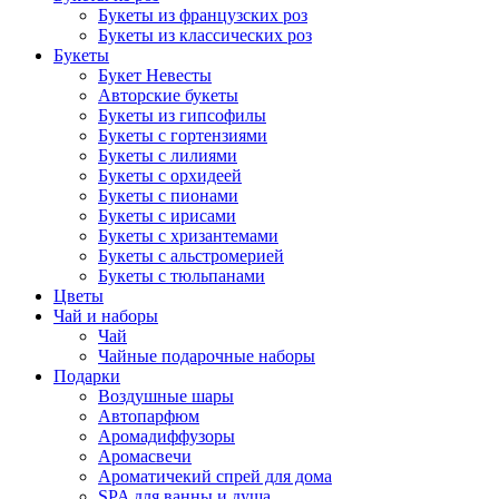
Букеты из французских роз
Букеты из классических роз
Букеты
Букет Невесты
Авторские букеты
Букеты из гипсофилы
Букеты с гортензиями
Букеты с лилиями
Букеты с орхидеей
Букеты с пионами
Букеты с ирисами
Букеты с хризантемами
Букеты с альстромерией
Букеты с тюльпанами
Цветы
Чай и наборы
Чай
Чайные подарочные наборы
Подарки
Воздушные шары
Автопарфюм
Аромадиффузоры
Аромасвечи
Ароматичекий спрей для дома
SPA для ванны и душа