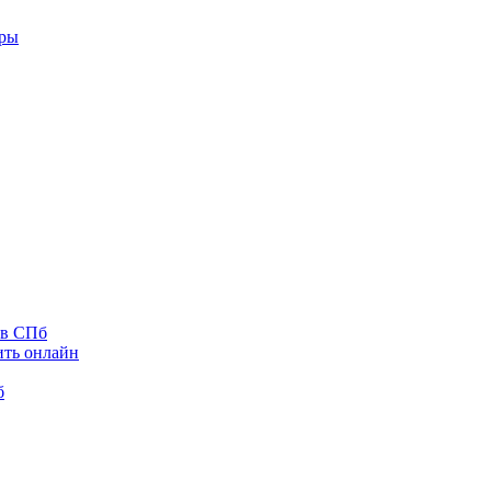
оры
 в СПб
ить онлайн
б