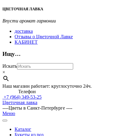
Перейти
ЦВЕТОЧНАЯ ЛАВКА
к
содержимому
Впусти аромат гармонии
доставка
Отзывы о Цветочной Лавке
КАБИНЕТ
Ищу…
Искать
×
Наш магазин работает: круглосуточно 24ч.
Телефон
+7 (964)
349-53-25
Цветочная лавка
----Цветы в Санкт-Петербурге ----
Главное
Меню
навигационное
меню
Каталог
Букеты из роз