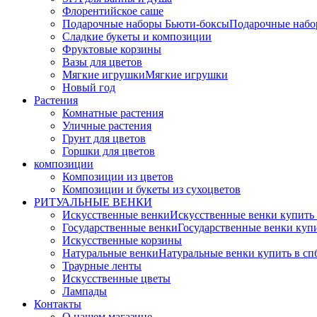
Флорентийское саше
Подарочные наборы Бьюти-боксы
Подарочные наб
Сладкие букеты и композиции
Фруктовые корзины
Вазы для цветов
Мягкие игрушки
Мягкие игрушки
Новый год
Растения
Комнатные растения
Уличные растения
Грунт для цветов
Горшки для цветов
композиции
Композиции из цветов
Композиции и букеты из сухоцветов
РИТУАЛЬНЫЕ ВЕНКИ
Искусственные венки
Искусственные венки купить
Государственные венки
Государственные венки куп
Искусственные корзины
Натуральные венки
Натуральные венки купить в сп
Траурные ленты
Искусственные цветы
Лампады
Контакты
О нашем магазине