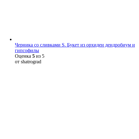
Черника со сливками S. Букет из орхидеи дендробиум и
гипсофилы
Оценка
5
из 5
от shatrograd