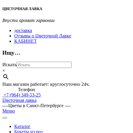
Перейти
ЦВЕТОЧНАЯ ЛАВКА
к
содержимому
Впусти аромат гармонии
доставка
Отзывы о Цветочной Лавке
КАБИНЕТ
Ищу…
Искать
×
Наш магазин работает: круглосуточно 24ч.
Телефон
+7 (964)
349-53-25
Цветочная лавка
----Цветы в Санкт-Петербурге ----
Главное
Меню
навигационное
меню
Каталог
Букеты из роз