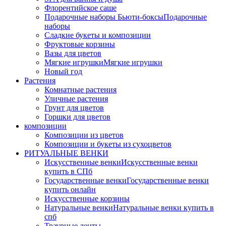
Флорентийское саше
Подарочные наборы Бьюти-боксы
Подарочные
наборы
Сладкие букеты и композиции
Фруктовые корзины
Вазы для цветов
Мягкие игрушки
Мягкие игрушки
Новый год
Растения
Комнатные растения
Уличные растения
Грунт для цветов
Горшки для цветов
композиции
Композиции из цветов
Композиции и букеты из сухоцветов
РИТУАЛЬНЫЕ ВЕНКИ
Искусственные венки
Искусственные венки
купить в СПб
Государственные венки
Государственные венки
купить онлайн
Искусственные корзины
Натуральные венки
Натуральные венки купить в
спб
Траурные ленты