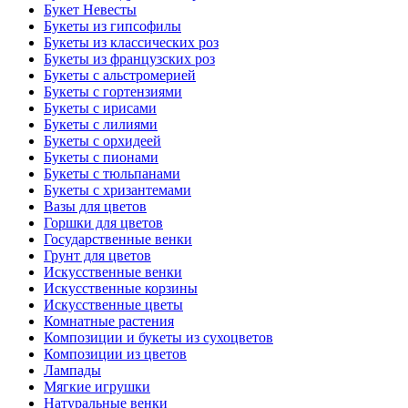
Букет Невесты
Букеты из гипсофилы
Букеты из классических роз
Букеты из французских роз
Букеты с альстромерией
Букеты с гортензиями
Букеты с ирисами
Букеты с лилиями
Букеты с орхидеей
Букеты с пионами
Букеты с тюльпанами
Букеты с хризантемами
Вазы для цветов
Горшки для цветов
Государственные венки
Грунт для цветов
Искусственные венки
Искусственные корзины
Искусственные цветы
Комнатные растения
Композиции и букеты из сухоцветов
Композиции из цветов
Лампады
Мягкие игрушки
Натуральные венки