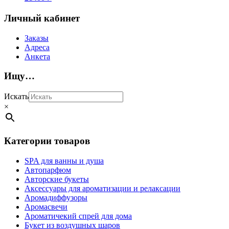
Личный кабинет
Заказы
Адреса
Анкета
Ищу…
Искать
×
Категории товаров
SPA для ванны и душа
Автопарфюм
Авторские букеты
Аксессуары для ароматизации и релаксации
Аромадиффузоры
Аромасвечи
Ароматичекий спрей для дома
Букет из воздушных шаров