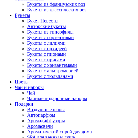
Букеты из французских роз
Букеты из классических роз
Букеты
Букет Невесты
Авторские букеты
Букеты из гипсофилы
Букеты с гортензиями
Букеты с лилиями
Букеты с орхидеей
Букеты с пионами
Букеты с ирисами
Букеты с хризантемами
Букеты с альстромерией
Букеты с тюльпанами
Цветы
Чай и наборы
Чай
Чайные подарочные наборы
Подарки
Воздушные шары
Автопарфюм
Аромадиффузоры
Аромасвечи
Ароматичекий спрей для дома
SPA для ванны и душа