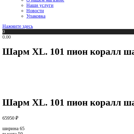
Наши услуги
Новости
Упаковка
Нажмите здесь
0
0.00
Шарм XL. 101 пион коралл ш
Шарм XL. 101 пион коралл ш
65950
₽
ширина 65
высота 50