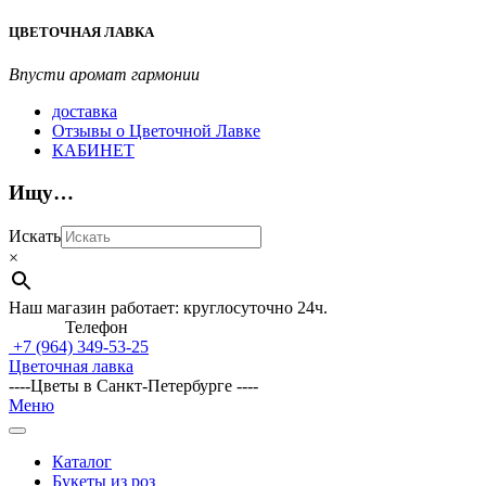
Перейти
ЦВЕТОЧНАЯ ЛАВКА
к
содержимому
Впусти аромат гармонии
доставка
Отзывы о Цветочной Лавке
КАБИНЕТ
Ищу…
Искать
×
Наш магазин работает: круглосуточно 24ч.
Телефон
+7 (964)
349-53-25
Цветочная лавка
----Цветы в Санкт-Петербурге ----
Главное
Меню
навигационное
меню
Каталог
Букеты из роз