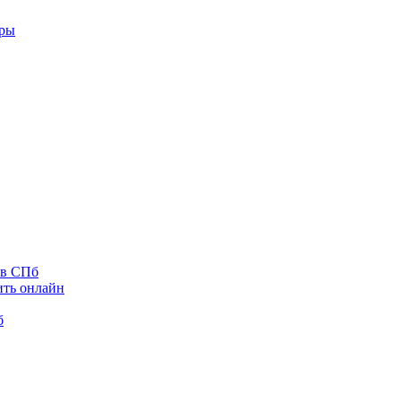
оры
 в СПб
ить онлайн
б