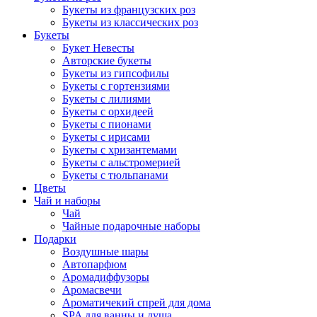
Букеты из французских роз
Букеты из классических роз
Букеты
Букет Невесты
Авторские букеты
Букеты из гипсофилы
Букеты с гортензиями
Букеты с лилиями
Букеты с орхидеей
Букеты с пионами
Букеты с ирисами
Букеты с хризантемами
Букеты с альстромерией
Букеты с тюльпанами
Цветы
Чай и наборы
Чай
Чайные подарочные наборы
Подарки
Воздушные шары
Автопарфюм
Аромадиффузоры
Аромасвечи
Ароматичекий спрей для дома
SPA для ванны и душа