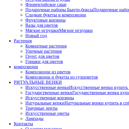
Флорентийское саше
Подарочные наборы Бьюти-боксы
Подарочные наб
Сладкие букеты и композиции
Фруктовые корзины
Вазы для цветов
Мягкие игрушки
Мягкие игрушки
Новый год
Растения
Комнатные растения
Уличные растения
Грунт для цветов
Горшки для цветов
композиции
Композиции из цветов
Композиции и букеты из сухоцветов
РИТУАЛЬНЫЕ ВЕНКИ
Искусственные венки
Искусственные венки купить
Государственные венки
Государственные венки куп
Искусственные корзины
Натуральные венки
Натуральные венки купить в сп
Траурные ленты
Искусственные цветы
Лампады
Контакты
О нашем магазине