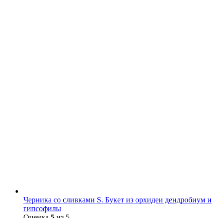
Черника со сливками S. Букет из орхидеи дендробиум и
гипсофилы
Оценка
5
из 5