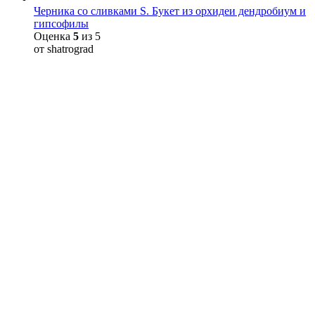
Черника со сливками S. Букет из орхидеи дендробиум и
гипсофилы
Оценка
5
из 5
от shatrograd