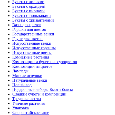
Букеты с лилиями
Букеты с орхидеей
Букеты с пионами
Букеты с тюльпанами
Букеты с хризантемами
Вазы для цветов
Горшки для цветов
Государственные венки
Грунт для цветов
Искусственные венки
Искусственные корзины
Искусственные цветы
Комнатные растения
Композиции и букеты из сухоцветов
Композиции из цветов
Лампады
Мягкие игрушки
Натуральные венки
Новый год
Подарочные наборы Бьюти-боксы
Сладкие букеты и композиции
Траурные ленты
Уличные растения
Упаковка
Флорентийское саше