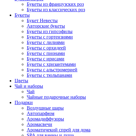
Букеты из французских роз
Букеты из классических роз
Букеты
Букет Невесты
Авторские букеты
Букеты из гипсофилы
Букеты с гортензиями
Букеты с лилиями
Букеты с орхидеей
Букеты с пионами
Букеты с ирисами
Букеты с хризантемами
Букеты с альстромерией
Букеты с тюльпанами
Цветы
Чай и наборы
Чай
Чайные подарочные наборы
Подарки
Воздушные шары
Автопарфюм
Аромадиффузоры
Аромасвечи
Ароматичекий спрей для дома
SPA для ванны и душа