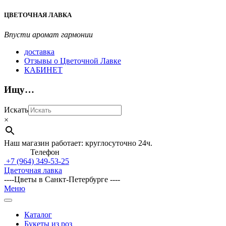
Перейти
ЦВЕТОЧНАЯ ЛАВКА
к
содержимому
Впусти аромат гармонии
доставка
Отзывы о Цветочной Лавке
КАБИНЕТ
Ищу…
Искать
×
Наш магазин работает: круглосуточно 24ч.
Телефон
+7 (964)
349-53-25
Цветочная лавка
----Цветы в Санкт-Петербурге ----
Главное
Меню
навигационное
меню
Каталог
Букеты из роз