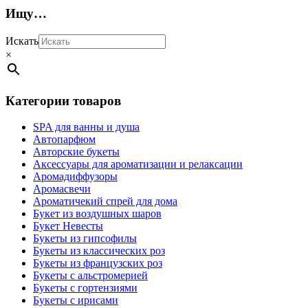
Ищу…
Искать
×
Категории товаров
SPA для ванны и душа
Автопарфюм
Авторские букеты
Аксессуары для ароматизации и релаксации
Аромадиффузоры
Аромасвечи
Ароматичекий спрей для дома
Букет из воздушных шаров
Букет Невесты
Букеты из гипсофилы
Букеты из классических роз
Букеты из французских роз
Букеты с альстромерией
Букеты с гортензиями
Букеты с ирисами