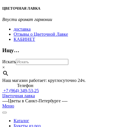
Перейти
ЦВЕТОЧНАЯ ЛАВКА
к
содержимому
Впусти аромат гармонии
доставка
Отзывы о Цветочной Лавке
КАБИНЕТ
Ищу…
Искать
×
Наш магазин работает: круглосуточно 24ч.
Телефон
+7 (964)
349-53-25
Цветочная лавка
----Цветы в Санкт-Петербурге ----
Главное
Меню
навигационное
меню
Каталог
Букеты из роз