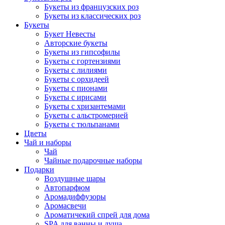
Букеты из французских роз
Букеты из классических роз
Букеты
Букет Невесты
Авторские букеты
Букеты из гипсофилы
Букеты с гортензиями
Букеты с лилиями
Букеты с орхидеей
Букеты с пионами
Букеты с ирисами
Букеты с хризантемами
Букеты с альстромерией
Букеты с тюльпанами
Цветы
Чай и наборы
Чай
Чайные подарочные наборы
Подарки
Воздушные шары
Автопарфюм
Аромадиффузоры
Аромасвечи
Ароматичекий спрей для дома
SPA для ванны и душа