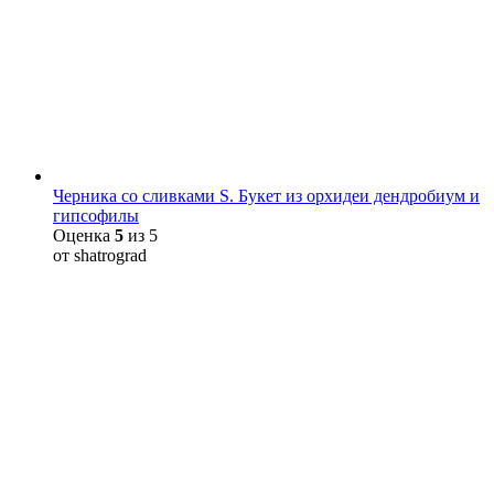
Черника со сливками S. Букет из орхидеи дендробиум и
гипсофилы
Оценка
5
из 5
от shatrograd