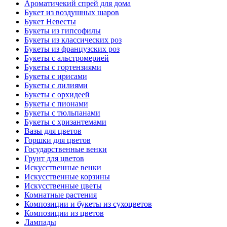
Ароматичекий спрей для дома
Букет из воздушных шаров
Букет Невесты
Букеты из гипсофилы
Букеты из классических роз
Букеты из французских роз
Букеты с альстромерией
Букеты с гортензиями
Букеты с ирисами
Букеты с лилиями
Букеты с орхидеей
Букеты с пионами
Букеты с тюльпанами
Букеты с хризантемами
Вазы для цветов
Горшки для цветов
Государственные венки
Грунт для цветов
Искусственные венки
Искусственные корзины
Искусственные цветы
Комнатные растения
Композиции и букеты из сухоцветов
Композиции из цветов
Лампады