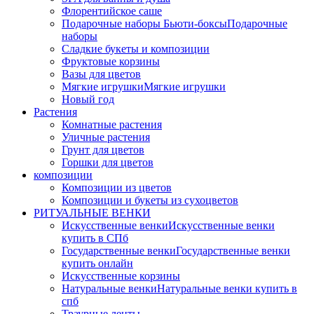
Флорентийское саше
Подарочные наборы Бьюти-боксы
Подарочные
наборы
Сладкие букеты и композиции
Фруктовые корзины
Вазы для цветов
Мягкие игрушки
Мягкие игрушки
Новый год
Растения
Комнатные растения
Уличные растения
Грунт для цветов
Горшки для цветов
композиции
Композиции из цветов
Композиции и букеты из сухоцветов
РИТУАЛЬНЫЕ ВЕНКИ
Искусственные венки
Искусственные венки
купить в СПб
Государственные венки
Государственные венки
купить онлайн
Искусственные корзины
Натуральные венки
Натуральные венки купить в
спб
Траурные ленты