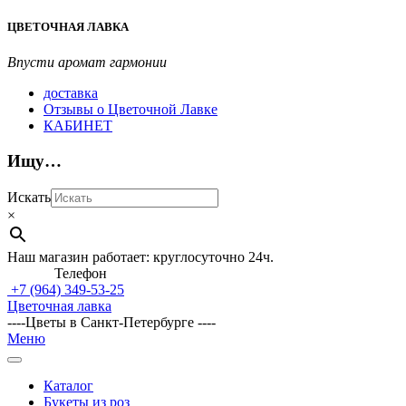
Перейти
ЦВЕТОЧНАЯ ЛАВКА
к
содержимому
Впусти аромат гармонии
доставка
Отзывы о Цветочной Лавке
КАБИНЕТ
Ищу…
Искать
×
Наш магазин работает: круглосуточно 24ч.
Телефон
+7 (964)
349-53-25
Цветочная лавка
----Цветы в Санкт-Петербурге ----
Главное
Меню
навигационное
меню
Каталог
Букеты из роз