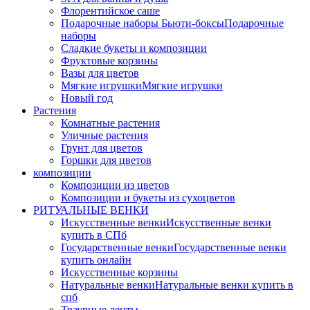
Флорентийское саше
Подарочные наборы Бьюти-боксы
Подарочные
наборы
Сладкие букеты и композиции
Фруктовые корзины
Вазы для цветов
Мягкие игрушки
Мягкие игрушки
Новый год
Растения
Комнатные растения
Уличные растения
Грунт для цветов
Горшки для цветов
композиции
Композиции из цветов
Композиции и букеты из сухоцветов
РИТУАЛЬНЫЕ ВЕНКИ
Искусственные венки
Искусственные венки
купить в СПб
Государственные венки
Государственные венки
купить онлайн
Искусственные корзины
Натуральные венки
Натуральные венки купить в
спб
Траурные ленты