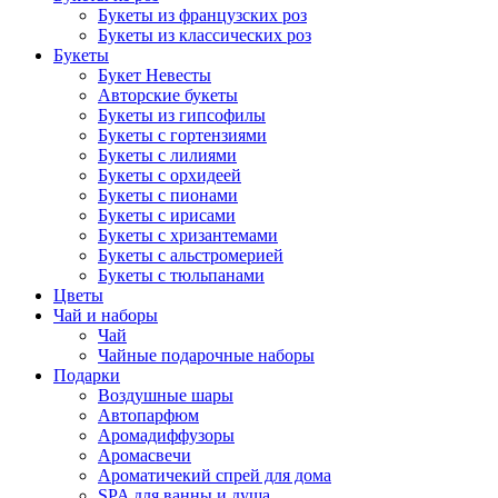
Букеты из французских роз
Букеты из классических роз
Букеты
Букет Невесты
Авторские букеты
Букеты из гипсофилы
Букеты с гортензиями
Букеты с лилиями
Букеты с орхидеей
Букеты с пионами
Букеты с ирисами
Букеты с хризантемами
Букеты с альстромерией
Букеты с тюльпанами
Цветы
Чай и наборы
Чай
Чайные подарочные наборы
Подарки
Воздушные шары
Автопарфюм
Аромадиффузоры
Аромасвечи
Ароматичекий спрей для дома
SPA для ванны и душа