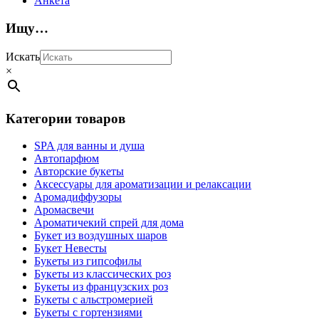
Анкета
Ищу…
Искать
×
Категории товаров
SPA для ванны и душа
Автопарфюм
Авторские букеты
Аксессуары для ароматизации и релаксации
Аромадиффузоры
Аромасвечи
Ароматичекий спрей для дома
Букет из воздушных шаров
Букет Невесты
Букеты из гипсофилы
Букеты из классических роз
Букеты из французских роз
Букеты с альстромерией
Букеты с гортензиями