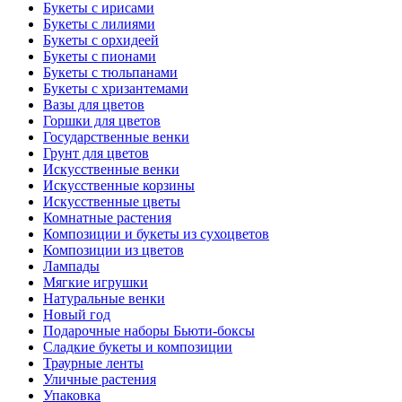
Букеты с ирисами
Букеты с лилиями
Букеты с орхидеей
Букеты с пионами
Букеты с тюльпанами
Букеты с хризантемами
Вазы для цветов
Горшки для цветов
Государственные венки
Грунт для цветов
Искусственные венки
Искусственные корзины
Искусственные цветы
Комнатные растения
Композиции и букеты из сухоцветов
Композиции из цветов
Лампады
Мягкие игрушки
Натуральные венки
Новый год
Подарочные наборы Бьюти-боксы
Сладкие букеты и композиции
Траурные ленты
Уличные растения
Упаковка