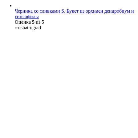
Черника со сливками S. Букет из орхидеи дендробиум и
гипсофилы
Оценка
5
из 5
от shatrograd