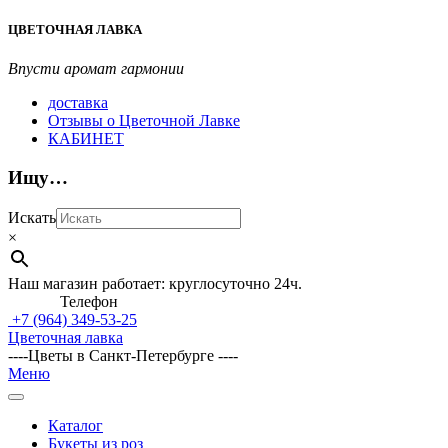
Перейти
ЦВЕТОЧНАЯ ЛАВКА
к
содержимому
Впусти аромат гармонии
доставка
Отзывы о Цветочной Лавке
КАБИНЕТ
Ищу…
Искать
×
Наш магазин работает: круглосуточно 24ч.
Телефон
+7 (964)
349-53-25
Цветочная лавка
----Цветы в Санкт-Петербурге ----
Главное
Меню
навигационное
меню
Каталог
Букеты из роз