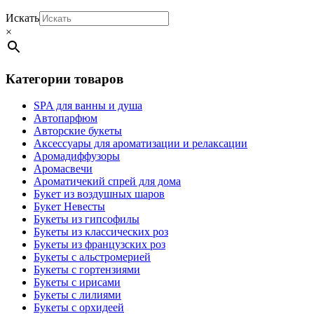
Искать
×
Категории товаров
SPA для ванны и душа
Автопарфюм
Авторские букеты
Аксессуары для ароматизации и релаксации
Аромадиффузоры
Аромасвечи
Ароматичекий спрей для дома
Букет из воздушных шаров
Букет Невесты
Букеты из гипсофилы
Букеты из классических роз
Букеты из французских роз
Букеты с альстромерией
Букеты с гортензиями
Букеты с ирисами
Букеты с лилиями
Букеты с орхидеей