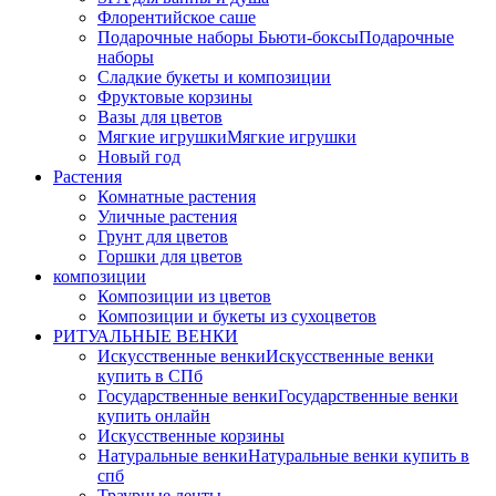
Флорентийское саше
Подарочные наборы Бьюти-боксы
Подарочные
наборы
Сладкие букеты и композиции
Фруктовые корзины
Вазы для цветов
Мягкие игрушки
Мягкие игрушки
Новый год
Растения
Комнатные растения
Уличные растения
Грунт для цветов
Горшки для цветов
композиции
Композиции из цветов
Композиции и букеты из сухоцветов
РИТУАЛЬНЫЕ ВЕНКИ
Искусственные венки
Искусственные венки
купить в СПб
Государственные венки
Государственные венки
купить онлайн
Искусственные корзины
Натуральные венки
Натуральные венки купить в
спб
Траурные ленты