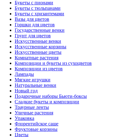
Букеты с пионами
Букеты с тюльпанами
Букеты с хризантемами
Вазы для цветов
Горшки для цветов
Государственные венки
Грунт для цветов
Искусственные венки
Искусственные корзины
Искусственные цветы
Комнатные растения
Композиции и букеты из сухоцветов
Композиции из цветов
Лампады
Мягкие игрушки
Натуральные венки
Новый год
Подарочные наборы Бьюти-боксы
Сладкие букеты и композиции
Траурные ленты
Уличные растения
Упаковка
Флорентийское саше
Фруктовые корзины
Цветы