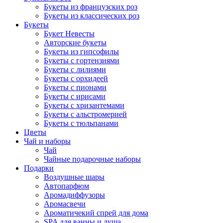
Букеты из французских роз
Букеты из классических роз
Букеты
Букет Невесты
Авторские букеты
Букеты из гипсофилы
Букеты с гортензиями
Букеты с лилиями
Букеты с орхидеей
Букеты с пионами
Букеты с ирисами
Букеты с хризантемами
Букеты с альстромерией
Букеты с тюльпанами
Цветы
Чай и наборы
Чай
Чайные подарочные наборы
Подарки
Воздушные шары
Автопарфюм
Аромадиффузоры
Аромасвечи
Ароматичекий спрей для дома
SPA для ванны и душа