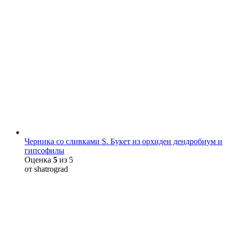
Черника со сливками S. Букет из орхидеи дендробиум и
гипсофилы
Оценка
5
из 5
от shatrograd