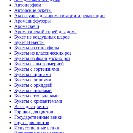
Автопарфюм
Авторские букеты
Аксессуары для ароматизации и релаксации
Аромадиффузоры
Аромасвечи
Ароматичекий спрей для дома
Букет из воздушных шаров
Букет Невесты
Букеты из гипсофилы
Букеты из классических роз
Букеты из французских роз
Букеты с альстромерией
Букеты с гортензиями
Букеты с ирисами
Букеты с лилиями
Букеты с орхидеей
Букеты с пионами
Букеты с тюльпанами
Букеты с хризантемами
Вазы для цветов
Горшки для цветов
Государственные венки
Грунт для цветов
Искусственные венки