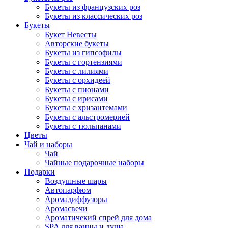
Букеты из французских роз
Букеты из классических роз
Букеты
Букет Невесты
Авторские букеты
Букеты из гипсофилы
Букеты с гортензиями
Букеты с лилиями
Букеты с орхидеей
Букеты с пионами
Букеты с ирисами
Букеты с хризантемами
Букеты с альстромерией
Букеты с тюльпанами
Цветы
Чай и наборы
Чай
Чайные подарочные наборы
Подарки
Воздушные шары
Автопарфюм
Аромадиффузоры
Аромасвечи
Ароматичекий спрей для дома
SPA для ванны и душа