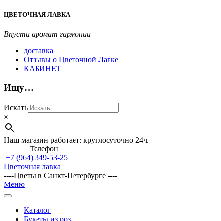
Перейти
ЦВЕТОЧНАЯ ЛАВКА
к
содержимому
Впусти аромат гармонии
доставка
Отзывы о Цветочной Лавке
КАБИНЕТ
Ищу…
Искать
×
Наш магазин работает: круглосуточно 24ч.
Телефон
+7 (964)
349-53-25
Цветочная лавка
----Цветы в Санкт-Петербурге ----
Главное
Меню
навигационное
меню
Каталог
Букеты из роз