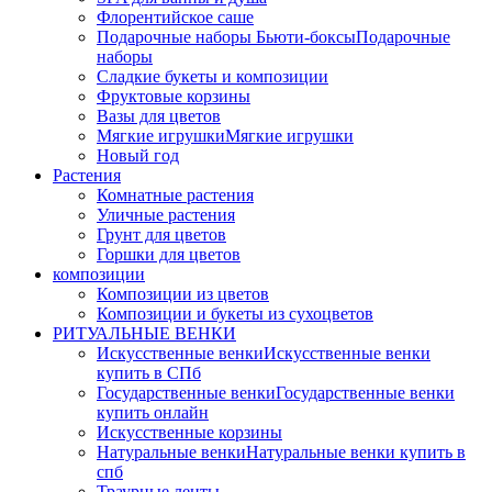
Флорентийское саше
Подарочные наборы Бьюти-боксы
Подарочные
наборы
Сладкие букеты и композиции
Фруктовые корзины
Вазы для цветов
Мягкие игрушки
Мягкие игрушки
Новый год
Растения
Комнатные растения
Уличные растения
Грунт для цветов
Горшки для цветов
композиции
Композиции из цветов
Композиции и букеты из сухоцветов
РИТУАЛЬНЫЕ ВЕНКИ
Искусственные венки
Искусственные венки
купить в СПб
Государственные венки
Государственные венки
купить онлайн
Искусственные корзины
Натуральные венки
Натуральные венки купить в
спб
Траурные ленты