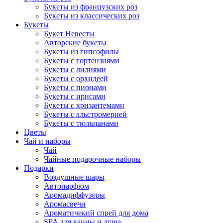
Букеты из французских роз
Букеты из классических роз
Букеты
Букет Невесты
Авторские букеты
Букеты из гипсофилы
Букеты с гортензиями
Букеты с лилиями
Букеты с орхидеей
Букеты с пионами
Букеты с ирисами
Букеты с хризантемами
Букеты с альстромерией
Букеты с тюльпанами
Цветы
Чай и наборы
Чай
Чайные подарочные наборы
Подарки
Воздушные шары
Автопарфюм
Аромадиффузоры
Аромасвечи
Ароматичекий спрей для дома
SPA для ванны и душа