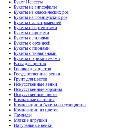
Букет Невесты
Букеты из гипсофилы
Букеты из классических роз
Букеты из французских роз
Букеты с альстромерией
Букеты с гортензиями
Букеты с ирисами
Букеты с лилиями
Букеты с орхидеей
Букеты с пионами
Букеты с тюльпанами
Букеты с хризантемами
Вазы для цветов
Горшки для цветов
Государственные венки
Грунт для цветов
Искусственные венки
Искусственные корзины
Искусственные цветы
Комнатные растения
Композиции и букеты из сухоцветов
Композиции из цветов
Лампады
Мягкие игрушки
Натуральные венки