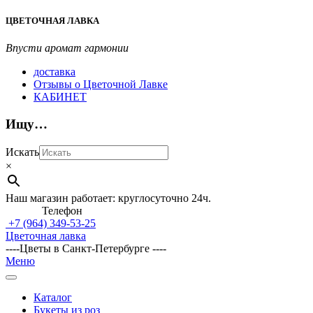
Перейти
ЦВЕТОЧНАЯ ЛАВКА
к
содержимому
Впусти аромат гармонии
доставка
Отзывы о Цветочной Лавке
КАБИНЕТ
Ищу…
Искать
×
Наш магазин работает: круглосуточно 24ч.
Телефон
+7 (964)
349-53-25
Цветочная лавка
----Цветы в Санкт-Петербурге ----
Главное
Меню
навигационное
меню
Каталог
Букеты из роз