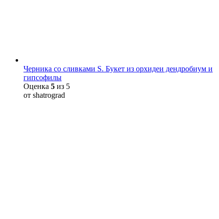
Черника со сливками S. Букет из орхидеи дендробиум и
гипсофилы
Оценка
5
из 5
от shatrograd