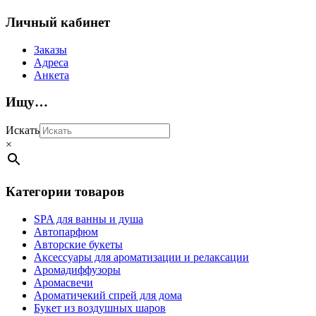
Личный кабинет
Заказы
Адреса
Анкета
Ищу…
Искать
×
Категории товаров
SPA для ванны и душа
Автопарфюм
Авторские букеты
Аксессуары для ароматизации и релаксации
Аромадиффузоры
Аромасвечи
Ароматичекий спрей для дома
Букет из воздушных шаров