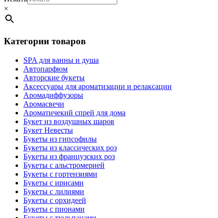
×
Категории товаров
SPA для ванны и душа
Автопарфюм
Авторские букеты
Аксессуары для ароматизации и релаксации
Аромадиффузоры
Аромасвечи
Ароматичекий спрей для дома
Букет из воздушных шаров
Букет Невесты
Букеты из гипсофилы
Букеты из классических роз
Букеты из французских роз
Букеты с альстромерией
Букеты с гортензиями
Букеты с ирисами
Букеты с лилиями
Букеты с орхидеей
Букеты с пионами
Букеты с тюльпанами