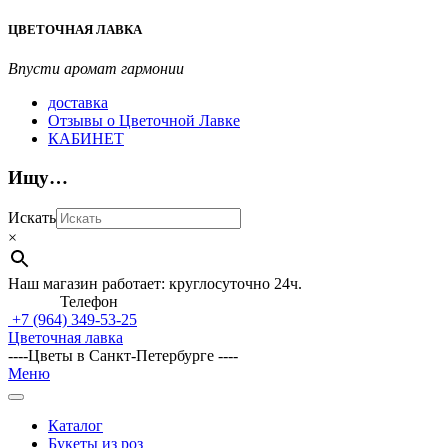
Перейти
ЦВЕТОЧНАЯ ЛАВКА
к
содержимому
Впусти аромат гармонии
доставка
Отзывы о Цветочной Лавке
КАБИНЕТ
Ищу…
Искать
×
Наш магазин работает: круглосуточно 24ч.
Телефон
+7 (964)
349-53-25
Цветочная лавка
----Цветы в Санкт-Петербурге ----
Главное
Меню
навигационное
меню
Каталог
Букеты из роз