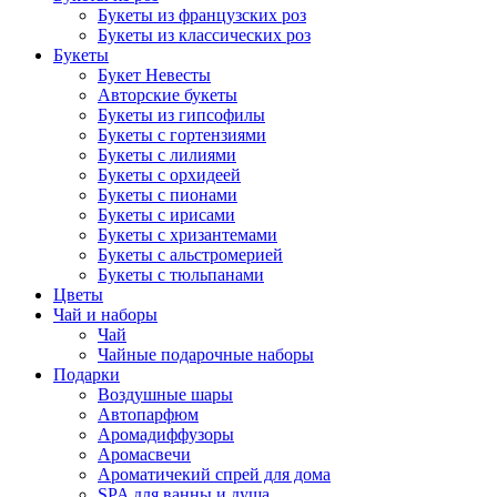
Букеты из французских роз
Букеты из классических роз
Букеты
Букет Невесты
Авторские букеты
Букеты из гипсофилы
Букеты с гортензиями
Букеты с лилиями
Букеты с орхидеей
Букеты с пионами
Букеты с ирисами
Букеты с хризантемами
Букеты с альстромерией
Букеты с тюльпанами
Цветы
Чай и наборы
Чай
Чайные подарочные наборы
Подарки
Воздушные шары
Автопарфюм
Аромадиффузоры
Аромасвечи
Ароматичекий спрей для дома
SPA для ванны и душа