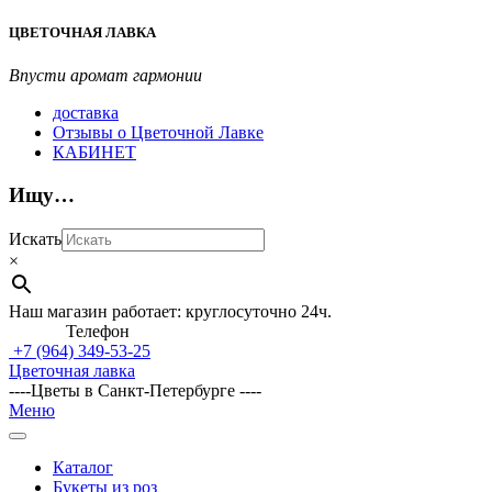
Перейти
ЦВЕТОЧНАЯ ЛАВКА
к
содержимому
Впусти аромат гармонии
доставка
Отзывы о Цветочной Лавке
КАБИНЕТ
Ищу…
Искать
×
Наш магазин работает: круглосуточно 24ч.
Телефон
+7 (964)
349-53-25
Цветочная лавка
----Цветы в Санкт-Петербурге ----
Главное
Меню
навигационное
меню
Каталог
Букеты из роз