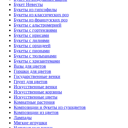
Букет Невесты
Букеты из гипсофилы
Букеты из классических роз
Букеты из французских роз
Букеты с альстромерией
Букеты с гортензиями
Букеты с ирисами
Букеты с лилиями
Букеты с орхидеей
Букеты с пионами
Букеты с тюльпанами
Букеты с хризантемами
Вазы для цветов
Горшки для цветов
Государственные венки
Грунт для цветов
Искусственные венки
Искусственные корзины
Искусственные цветы
Комнатные растения
Композиции и букеты из сухоцветов
Композиции из цветов
Лампады
Мягкие игрушки
Натуральные венки