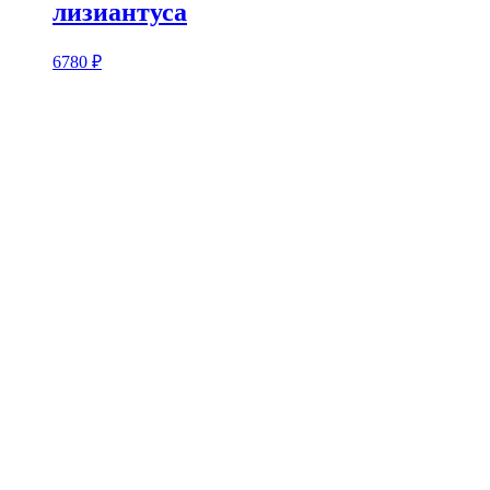
лизиантуса
6780
₽