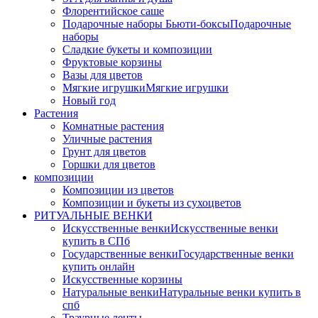
Флорентийское саше
Подарочные наборы Бьюти-боксы
Подарочные
наборы
Сладкие букеты и композиции
Фруктовые корзины
Вазы для цветов
Мягкие игрушки
Мягкие игрушки
Новый год
Растения
Комнатные растения
Уличные растения
Грунт для цветов
Горшки для цветов
композиции
Композиции из цветов
Композиции и букеты из сухоцветов
РИТУАЛЬНЫЕ ВЕНКИ
Искусственные венки
Искусственные венки
купить в СПб
Государственные венки
Государственные венки
купить онлайн
Искусственные корзины
Натуральные венки
Натуральные венки купить в
спб
Траурные ленты