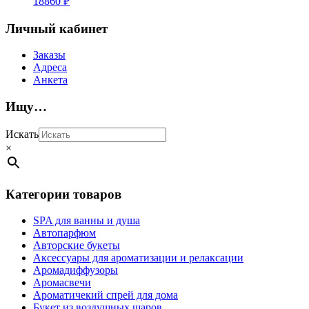
18860
₽
Личный кабинет
Заказы
Адреса
Анкета
Ищу…
Искать
×
Категории товаров
SPA для ванны и душа
Автопарфюм
Авторские букеты
Аксессуары для ароматизации и релаксации
Аромадиффузоры
Аромасвечи
Ароматичекий спрей для дома
Букет из воздушных шаров