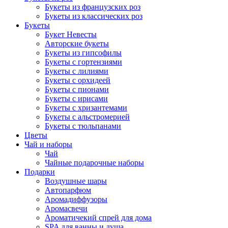
Букеты из французских роз
Букеты из классических роз
Букеты
Букет Невесты
Авторские букеты
Букеты из гипсофилы
Букеты с гортензиями
Букеты с лилиями
Букеты с орхидеей
Букеты с пионами
Букеты с ирисами
Букеты с хризантемами
Букеты с альстромерией
Букеты с тюльпанами
Цветы
Чай и наборы
Чай
Чайные подарочные наборы
Подарки
Воздушные шары
Автопарфюм
Аромадиффузоры
Аромасвечи
Ароматичекий спрей для дома
SPA для ванны и душа