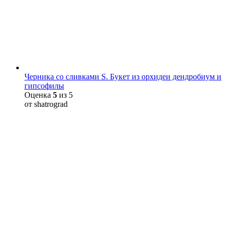
Черника со сливками S. Букет из орхидеи дендробиум и
гипсофилы
Оценка
5
из 5
от shatrograd