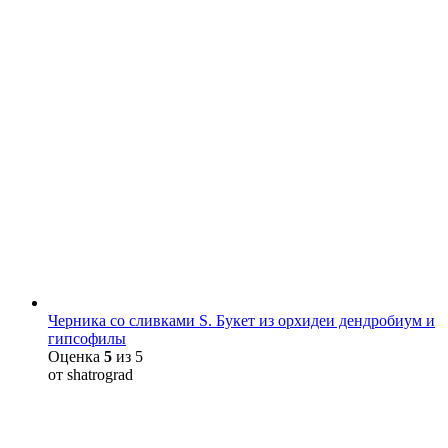
Черника со сливками S. Букет из орхидеи дендробиум и
гипсофилы
Оценка
5
из 5
от shatrograd