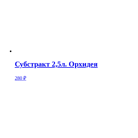
Субстракт 2,5л. Орхидея
280
₽