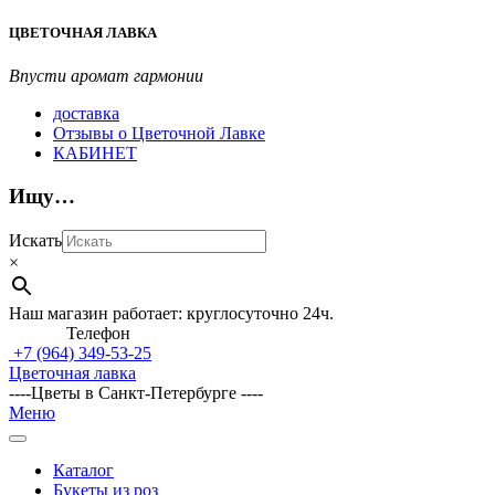
Перейти
ЦВЕТОЧНАЯ ЛАВКА
к
содержимому
Впусти аромат гармонии
доставка
Отзывы о Цветочной Лавке
КАБИНЕТ
Ищу…
Искать
×
Наш магазин работает: круглосуточно 24ч.
Телефон
+7 (964)
349-53-25
Цветочная лавка
----Цветы в Санкт-Петербурге ----
Главное
Меню
навигационное
меню
Каталог
Букеты из роз