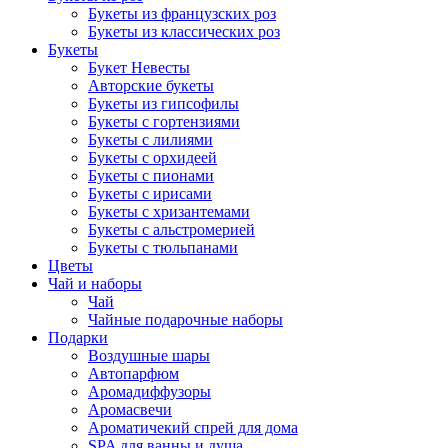
Букеты из французских роз
Букеты из классических роз
Букеты
Букет Невесты
Авторские букеты
Букеты из гипсофилы
Букеты с гортензиями
Букеты с лилиями
Букеты с орхидеей
Букеты с пионами
Букеты с ирисами
Букеты с хризантемами
Букеты с альстромерией
Букеты с тюльпанами
Цветы
Чай и наборы
Чай
Чайные подарочные наборы
Подарки
Воздушные шары
Автопарфюм
Аромадиффузоры
Аромасвечи
Ароматичекий спрей для дома
SPA для ванны и душа