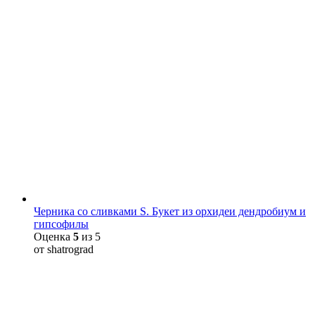
Черника со сливками S. Букет из орхидеи дендробиум и
гипсофилы
Оценка
5
из 5
от shatrograd