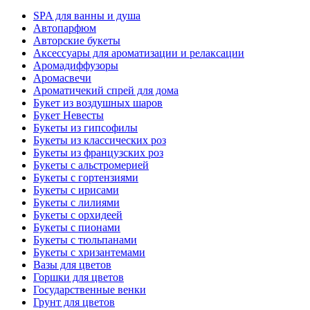
SPA для ванны и душа
Автопарфюм
Авторские букеты
Аксессуары для ароматизации и релаксации
Аромадиффузоры
Аромасвечи
Ароматичекий спрей для дома
Букет из воздушных шаров
Букет Невесты
Букеты из гипсофилы
Букеты из классических роз
Букеты из французских роз
Букеты с альстромерией
Букеты с гортензиями
Букеты с ирисами
Букеты с лилиями
Букеты с орхидеей
Букеты с пионами
Букеты с тюльпанами
Букеты с хризантемами
Вазы для цветов
Горшки для цветов
Государственные венки
Грунт для цветов