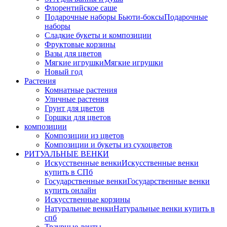
Флорентийское саше
Подарочные наборы Бьюти-боксы
Подарочные
наборы
Сладкие букеты и композиции
Фруктовые корзины
Вазы для цветов
Мягкие игрушки
Мягкие игрушки
Новый год
Растения
Комнатные растения
Уличные растения
Грунт для цветов
Горшки для цветов
композиции
Композиции из цветов
Композиции и букеты из сухоцветов
РИТУАЛЬНЫЕ ВЕНКИ
Искусственные венки
Искусственные венки
купить в СПб
Государственные венки
Государственные венки
купить онлайн
Искусственные корзины
Натуральные венки
Натуральные венки купить в
спб
Траурные ленты