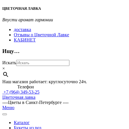
Перейти
ЦВЕТОЧНАЯ ЛАВКА
к
содержимому
Впусти аромат гармонии
доставка
Отзывы о Цветочной Лавке
КАБИНЕТ
Ищу…
Искать
×
Наш магазин работает: круглосуточно 24ч.
Телефон
+7 (964)
349-53-25
Цветочная лавка
----Цветы в Санкт-Петербурге ----
Главное
Меню
навигационное
меню
Каталог
Букеты из роз