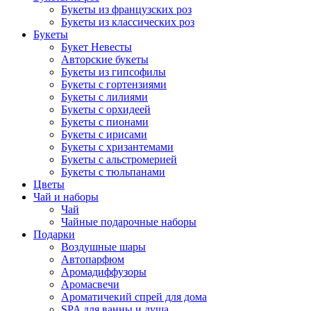
Букеты из французских роз
Букеты из классических роз
Букеты
Букет Невесты
Авторские букеты
Букеты из гипсофилы
Букеты с гортензиями
Букеты с лилиями
Букеты с орхидеей
Букеты с пионами
Букеты с ирисами
Букеты с хризантемами
Букеты с альстромерией
Букеты с тюльпанами
Цветы
Чай и наборы
Чай
Чайные подарочные наборы
Подарки
Воздушные шары
Автопарфюм
Аромадиффузоры
Аромасвечи
Ароматичекий спрей для дома
SPA для ванны и душа