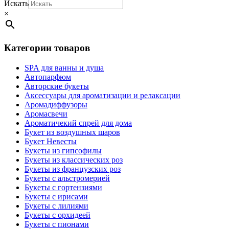
Искать
×
Категории товаров
SPA для ванны и душа
Автопарфюм
Авторские букеты
Аксессуары для ароматизации и релаксации
Аромадиффузоры
Аромасвечи
Ароматичекий спрей для дома
Букет из воздушных шаров
Букет Невесты
Букеты из гипсофилы
Букеты из классических роз
Букеты из французских роз
Букеты с альстромерией
Букеты с гортензиями
Букеты с ирисами
Букеты с лилиями
Букеты с орхидеей
Букеты с пионами