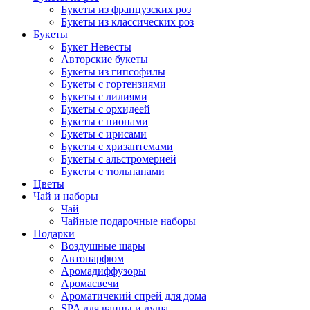
Букеты из французских роз
Букеты из классических роз
Букеты
Букет Невесты
Авторские букеты
Букеты из гипсофилы
Букеты с гортензиями
Букеты с лилиями
Букеты с орхидеей
Букеты с пионами
Букеты с ирисами
Букеты с хризантемами
Букеты с альстромерией
Букеты с тюльпанами
Цветы
Чай и наборы
Чай
Чайные подарочные наборы
Подарки
Воздушные шары
Автопарфюм
Аромадиффузоры
Аромасвечи
Ароматичекий спрей для дома
SPA для ванны и душа