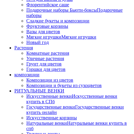
Флорентийское саше
Подарочные наборы Бьюти-боксы
Подарочные
наборы
Сладкие букеты и композиции
Фруктовые корзины
Вазы для цветов
Мягкие игрушки
Мягкие игрушки
Новый год
Растения
Комнатные растения
Уличные растения
Грунт для цветов
Горшки для цветов
композиции
Композиции из цветов
Композиции и букеты из сухоцветов
РИТУАЛЬНЫЕ ВЕНКИ
Искусственные венки
Искусственные венки
купить в СПб
Государственные венки
Государственные венки
купить онлайн
Искусственные корзины
Натуральные венки
Натуральные венки купить в
спб
Траурные ленты