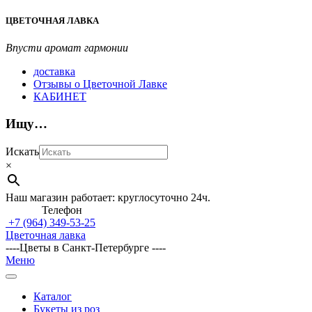
Перейти
ЦВЕТОЧНАЯ ЛАВКА
к
содержимому
Впусти аромат гармонии
доставка
Отзывы о Цветочной Лавке
КАБИНЕТ
Ищу…
Искать
×
Наш магазин работает: круглосуточно 24ч.
Телефон
+7 (964)
349-53-25
Цветочная лавка
----Цветы в Санкт-Петербурге ----
Главное
Меню
навигационное
меню
Каталог
Букеты из роз