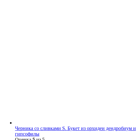
Черника со сливками S. Букет из орхидеи дендробиум и
гипсофилы
Оценка
5
из 5