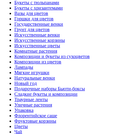
Букеты с тюльпанами
Букеты с хризантемами
Вазы для цветов
Горшки для цветов
Государственные венки
Грунт для цветов
Искусственные венки
Искусственные корзины
Искусственные цветы
Комнатные растения
Композиции и букеты из сухоцветов
Композиции из цветов
Лампады
Мягкие игрушки
Натуральные венки
Новый год
Подарочные наборы Бьюти-боксы
Сладкие букеты и композиции
Траурные ленты
Уличные растения
Упаковка
Флорентийское саше
Фруктовые корзины
Цветы
Чай