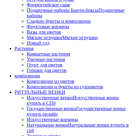
Флорентийское саше
Подарочные наборы Бьюти-боксы
Подарочные
наборы
Сладкие букеты и композиции
Фруктовые корзины
Вазы для цветов
Мягкие игрушки
Мягкие игрушки
Новый год
Растения
Комнатные растения
Уличные растения
Грунт для цветов
Горшки для цветов
композиции
Композиции из цветов
Композиции и букеты из сухоцветов
РИТУАЛЬНЫЕ ВЕНКИ
Искусственные венки
Искусственные венки
купить в СПб
Государственные венки
Государственные венки
купить онлайн
Искусственные корзины
Натуральные венки
Натуральные венки купить в
спб
Траурные ленты