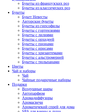
Букеты из французских роз
Букеты из классических роз
Букеты
Букет Невесты
Авторские букеты
Букеты из гипсофилы
Букеты с гортензиями
Букеты с лилиями
Букеты с орхидеей
Букеты с пионами
Букеты с ирисами
Букеты с хризантемами
Букеты с альстромерией
Букеты с тюльпанами
Цветы
Чай и наборы
Чай
Чайные подарочные наборы
Подарки
Воздушные шары
Автопарфюм
Аромадиффузоры
Аромасвечи
Ароматичекий спрей для дома
SPA для ванны и душа