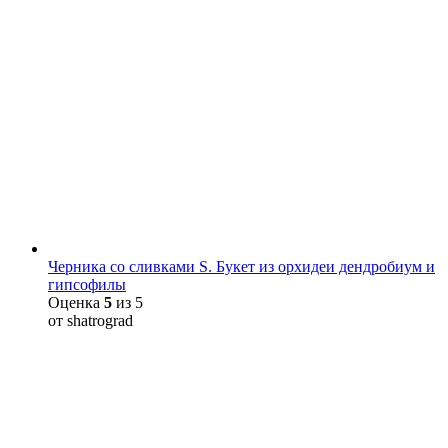
Черника со сливками S. Букет из орхидеи дендробиум и
гипсофилы
Оценка
5
из 5
от shatrograd