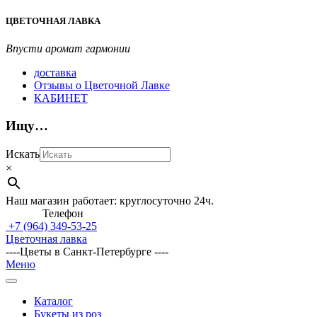
Перейти
ЦВЕТОЧНАЯ ЛАВКА
к
содержимому
Впусти аромат гармонии
доставка
Отзывы о Цветочной Лавке
КАБИНЕТ
Ищу…
Искать
×
Наш магазин работает: круглосуточно 24ч.
Телефон
+7 (964)
349-53-25
Цветочная лавка
----Цветы в Санкт-Петербурге ----
Главное
Меню
навигационное
меню
Каталог
Букеты из роз