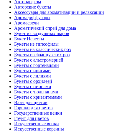
Автопарфюм
Авторские букеты
Аксессуары для ароматизации и релаксации
Аромадиффузоры
Аромасвечи
Ароматичекий спрей для дома
Букет из воздушных шаров
Букет Невесты
Букеты из гипсофилы
Букеты из классических роз
Букеты из французских роз
Букеты с альстромерией
Букеты с гортензиями
Букеты с ирисами
Букеты с лилиями
Букеты с орхидеей
Букеты с пионами
Букеты с тюльпанами
Букеты с хризантемами
Вазы для цветов
Горшки для цветов
Государственные венки
Грунт для цветов
Искусственные венки
Искусственные корзины