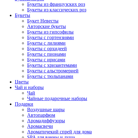
Букеты из французских роз
Букеты из классических роз
Букеты
Букет Невесты
Авторские букеты
Букеты из гипсофилы
Букеты с гортензиями
Букеты с лилиями
Букеты с орхидеей
Букеты с пионами
Букеты с ирисами
Букеты с хризантемами
Букеты с альстромерией
Букеты с тюльпанами
Цветы
Чай и наборы
Чай
Чайные подарочные наборы
Подарки
Воздушные шары
Автопарфюм
Аромадиффузоры
Аромасвечи
Ароматичекий спрей для дома
SPA для ванны и душа