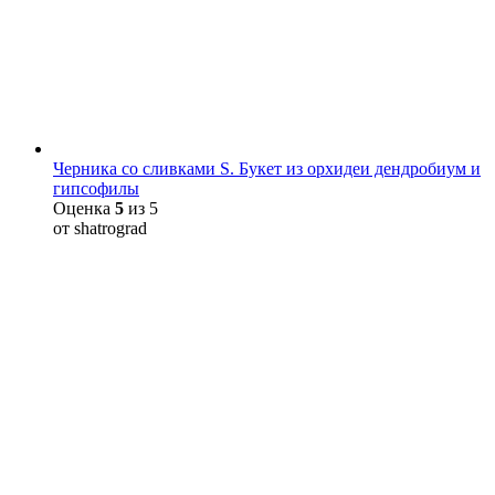
Черника со сливками S. Букет из орхидеи дендробиум и
гипсофилы
Оценка
5
из 5
от shatrograd