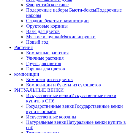
Флорентийское саше
Подарочные наборы Бьюти-боксы
Подарочные
наборы
Сладкие букеты и композиции
Фруктовые корзины
Вазы для цветов
Мягкие игрушки
Мягкие игрушки
Новый год
Растения
Комнатные растения
Уличные растения
Грунт для цветов
Горшки для цветов
композиции
Композиции из цветов
Композиции и букеты из сухоцветов
РИТУАЛЬНЫЕ ВЕНКИ
Искусственные венки
Искусственные венки
купить в СПб
Государственные венки
Государственные венки
купить онлайн
Искусственные корзины
Натуральные венки
Натуральные венки купить в
спб
Траурные ленты