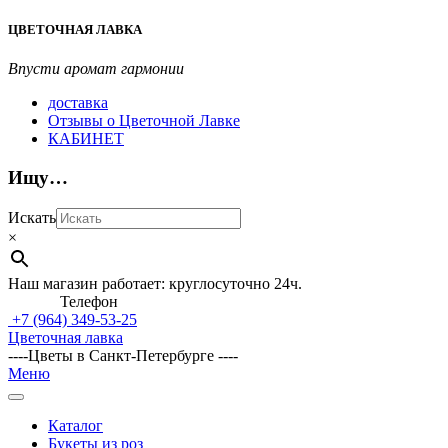
Перейти
ЦВЕТОЧНАЯ ЛАВКА
к
содержимому
Впусти аромат гармонии
доставка
Отзывы о Цветочной Лавке
КАБИНЕТ
Ищу…
Искать
×
Наш магазин работает: круглосуточно 24ч.
Телефон
+7 (964)
349-53-25
Цветочная лавка
----Цветы в Санкт-Петербурге ----
Главное
Меню
навигационное
меню
Каталог
Букеты из роз