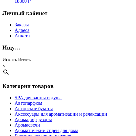
18860
₽
Личный кабинет
Заказы
Адреса
Анкета
Ищу…
Искать
×
Категории товаров
SPA для ванны и душа
Автопарфюм
Авторские букеты
Аксессуары для ароматизации и релаксации
Аромадиффузоры
Аромасвечи
Ароматичекий спрей для дома
Букет из воздушных шаров