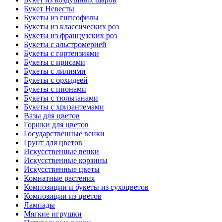
Букет Невесты
Букеты из гипсофилы
Букеты из классических роз
Букеты из французских роз
Букеты с альстромерией
Букеты с гортензиями
Букеты с ирисами
Букеты с лилиями
Букеты с орхидеей
Букеты с пионами
Букеты с тюльпанами
Букеты с хризантемами
Вазы для цветов
Горшки для цветов
Государственные венки
Грунт для цветов
Искусственные венки
Искусственные корзины
Искусственные цветы
Комнатные растения
Композиции и букеты из сухоцветов
Композиции из цветов
Лампады
Мягкие игрушки